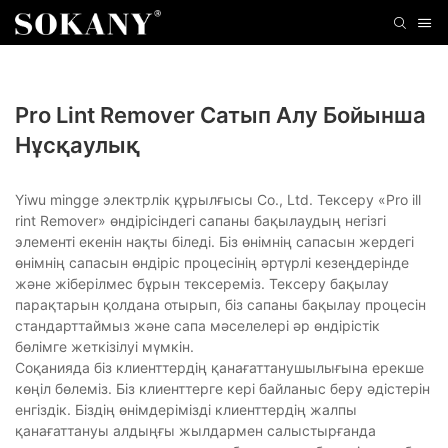
Pro Lint Remover Сатып Алу Бойынша
Нұсқаулық
Yiwu mingge электрлік құрылғысы Co., Ltd. Тексеру «Pro ill
rint Remover» өндірісіндегі сапаны бақылаудың негізгі
элементі екенін нақты біледі. Біз өнімнің сапасын жердегі
өнімнің сапасын өндіріс процесінің әртүрлі кезеңдерінде
және жіберілмес бұрын тексереміз. Тексеру бақылау
парақтарын қолдана отырып, біз сапаны бақылау процесін
стандарттаймыз және сапа мәселелері әр өндірістік
бөлімге жеткізілуі мүмкін.
Соқанияда біз клиенттердің қанағаттанушылығына ерекше
көңіл бөлеміз. Біз клиенттерге кері байланыс беру әдістерін
енгіздік. Біздің өнімдерімізді клиенттердің жалпы
қанағаттануы алдыңғы жылдармен салыстырғанда