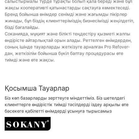
салыстырмалы түрде тұрақты болып қала береді және бұл
жақсы кооперативті қатынастарды сақтауға көмектеседі.
Бренд бойынша өнімдер сенімді және жағымды пікірлер
жинады, бұл біздің клиенттеріміздің бизнесімізді жеңілдетіп,
бізді бағалайды.
Соканияда, мұқият және білікті теңдестіру қызметі жалпы
өндірісте айтарлықтай орын алады. Реттелген өнімдерден,
соның ішінде тауарларды жеткізуге арналған Pro Refover-
дан, жеткізілім бойынша бүкіл баптау процедурасы өте
тиімді және өте жақсы.
Қосымша Тауарлар
Біз көп базарларды зерттеуге міндеттіміз. Біз шетелдегі
клиенттерге өндірістік тиімді тәсілдерді іздеу арқылы өте
бәсекеге қабілетті өнімдерді ұсынуға тырысамыз