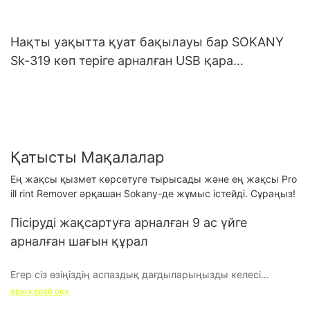
Нақты уақытта қуат бақылауы бар SOKANY
Sk-319 көп теріге арналған USB қара
нүктелерді кетіргіш
Қатысты Мақалалар
Ең жақсы қызмет көрсетуге тырысады және ең жақсы Pro
ill rint Remover әрқашан Sokany-де жұмыс істейді. Сұраңыз!
Пісіруді жақсартуға арналған 9 ас үйге
арналған шағын құрал
Егер сіз өзіңіздің аспаздық дағдыларыңызды келесі
деңгейге көтергіңіз келсе, дұрыс шағын ас үй құралдарына
ары қарай оқу
инвестициялау барлық айырмашылықты жасай алады. Ауа