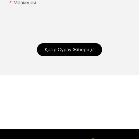
Мазмұны
Қазір Сұрау Жіберіңіз