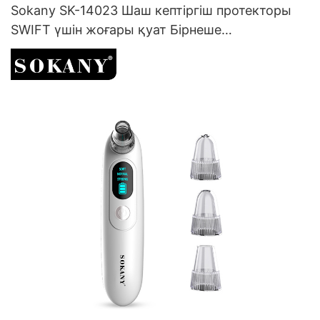
Sokany SK-14023 Шаш кептіргіш протекторы
SWIFT үшін жоғары қуат Бірнеше
параметрлермен кептіру