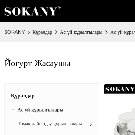
SOKANY
Құралдар
Ас үй құрылғылары
Ас үй құра
Йогурт Жасаушы
Құралдар
-
Ас үй құрылғылары
Тамақ дайындау құрылғылары