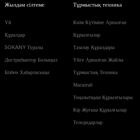
Жылдам сілтеме
Тұрмыстық техника
Үй
Киім Күтіміне Арналған
Құралдар
Құрылғылар
SOKANY Туралы
Тазалау Құралдары
Дистрибьютор Болыңыз
Үйге Арналған Жайлы
Бізбен Хабарласыңы
Тұрмыстық Техника
Масштаб
Тоңазытқыш Құрылғылары
Кір Жуғыш Құрылғылар
Теледидарлар