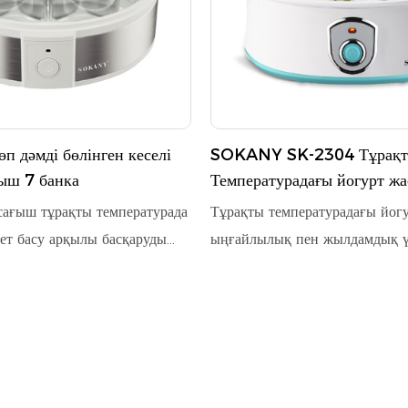
 дәмді бөлінген кеселі
SOKANY SK-2304 Тұрақ
ыш 7 банка
Температурадағы йогурт жа
бір рет түрту арқылы ашыту
сағыш тұрақты температурада
Тұрақты температурадағы йог
түрлі дәм, оңай бөлек тазал
рет басу арқылы басқаруды
ыңғайлылық пен жылдамдық ү
лауға арналған
пернемен жұмыс істейді. Оны
дизайнды қолданады. 7 жеке
әртүрлі дәмдерді қолдауға арн
 жабдықталған, үйде
банкалар және оңай тазалау ү
дәмді йогуртты қолдайды,
фюзеляж кіреді
к және үйде пайдалануға
гияны үнемдейді.