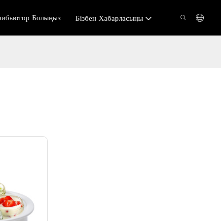
рибьютор Болыңыз
Бізбен Хабарласыңы