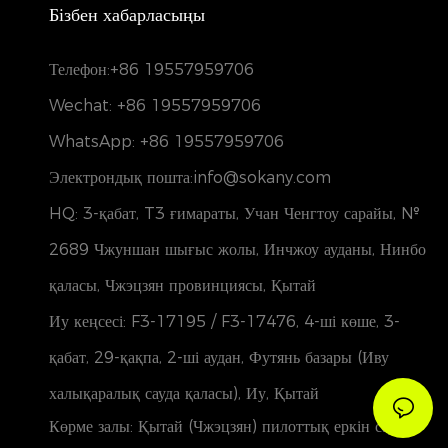
Бізбен хабарласыңы
Телефон:
+86 19557959706
Wechat: +86 19557959706
WhatsApp: +86 19557959706
Электрондық пошта:info@sokany.com
HQ: 3-қабат, T3 ғимараты, Учан Ченгтоу сарайы, №
2689 Чжуншан шығыс жолы, Инчжоу ауданы, Нинбо
қаласы, Чжэцзян провинциясы, Қытай
Иу кеңсесі: F3-17195 / F3-17476, 4-ші көше, 3-
қабат, 29-қақпа, 2-ші аудан, Футянь базары (Иву
халықаралық сауда қаласы), Иу, Қытай
Көрме залы: Қытай (Чжэцзян) пилоттық еркін сауда