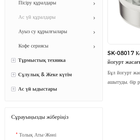
Пісіру құралдары
Ас үй құралдары
Ауыз су құрылғылары
Кофе сериясы
SK-08017 Көп
+
Тұрмыстық техника
йогурт жасағ
Бұл йогурт жа
+
Сұлулық & Жеке күтім
Киім күтіміне арналған
ашытуды, бір 
құрылғылар
+
Ас үй ыдыстары
Шаш үлгілеріне арналған
және оңай таза
Тазалау құралдары
құрылғылар
ажыратылатын 
Ас үй ыдыстары
шыны банкамен
Үйге арналған жайлы тұрмыстық
Жеке күтім құралдары
Сұрауыңызды жіберіңіз
жасалған көп 
техника
Денсаулық сақтау құралдары
қауіпсіз, бері
Толық Аты-Жөні
Масштаб
арналған энер