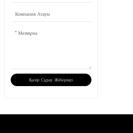
Компания Атауы
Мазмұны
Қазір Сұрау Жіберіңіз