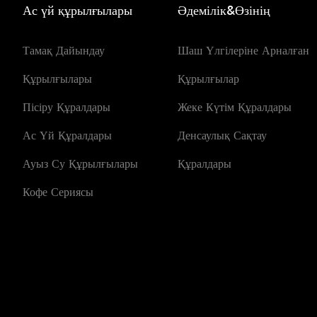
Ас үй құрылғылары
Әдемілік&Өзінің
Тамақ Дайындау
Шаш Үлгілеріне Арналған
Құрылғылары
Құрылғылар
Пісіру Құралдары
Жеке Күтім Құралдары
Ас Үй Құралдары
Денсаулық Сақтау
Ауыз Су Құрылғылары
Құралдары
Кофе Сериясы