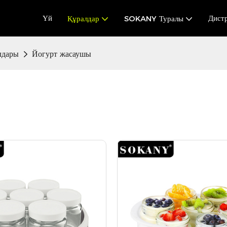
Үй
Дист
Құралдар
SOKANY Туралы
лдары
Йогурт жасаушы