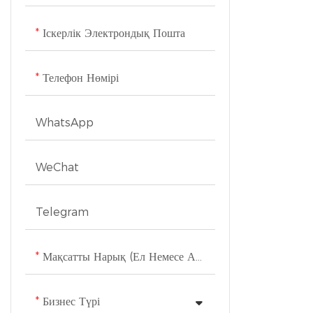
Тоңазытқыш құрылғылары
Іскерлік Электрондық Пошта
Кір жуғыш құрылғылар
Телефон Нөмірі
Теледидарлар
WhatsApp
WeChat
Telegram
Мақсатты Нарық (ел Немесе Аймақ)
Бизнес Түрі