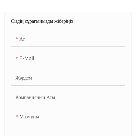
Сіздің сұрағыңызды жіберіңіз
Ат
E-Mail
Жәрдем
Компанияның Аты
Мазмұны