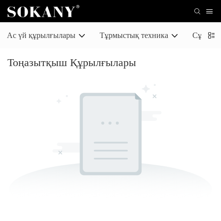
Ас үй құрылғылары
Тұрмыстық техника
Сұлулық
Тоңазытқыш Құрылғылары