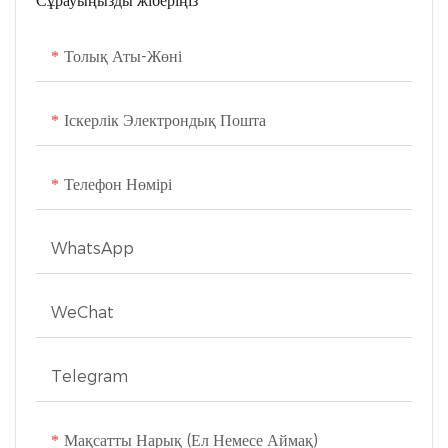
Сұрауыңызды жіберіңіз
Толық Аты-Жөні
Іскерлік Электрондық Пошта
Телефон Нөмірі
WhatsApp
WeChat
Telegram
Мақсатты Нарық (ел Немесе Аймақ)