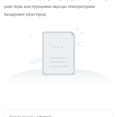
үшін берік конструкцияны ақылды температураны
басқарумен үйлестіреді.