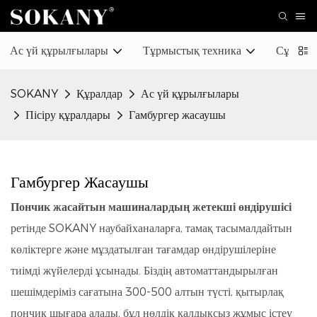
Ас үй құрылғылары
Тұрмыстық техника
Сұлулық
SOKANY
Құралдар
Ас үй құрылғылары
Пісіру құралдары
Гамбургер жасаушы
Гамбургер Жасаушы
Пончик жасайтын машиналардың жетекші өндірушісі
ретінде SOKANY наубайханаларға, тамақ тасымалдайтын
көліктерге және мұздатылған тағамдар өндірушілеріне
тиімді жүйелерді ұсынады. Біздің автоматтандырылған
шешімдеріміз сағатына 300-500 алтын түсті, қытырлақ
пончик шығара алады, бұл нөлдік қалдықсыз жұмыс істеу