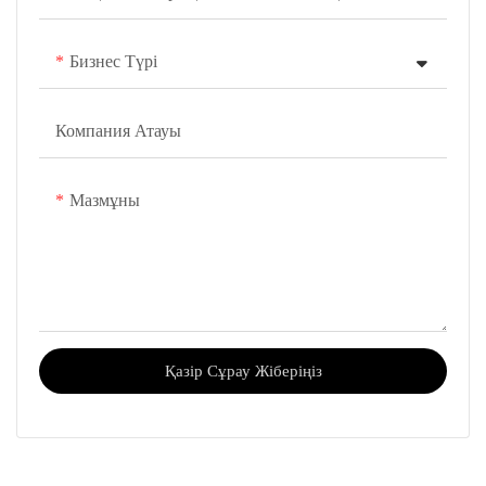
Бизнес Түрі
Компания Атауы
Мазмұны
Қазір Сұрау Жіберіңіз