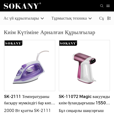
Ас үй құрылғылары
Тұрмыстық техника
Сұлулық
Киім Күтіміне Арналған Құрылғылар
SK-2111 Температураны
SK-11072 Magic вакуумды
басқару мүмкіндігі бар көп
киім буландырғышы 1550
функциялы бумен үтіктеу,
Вт 180 мл
2000 Вт қуатты SK-2111
Бұл сиқырлы шаңсорғыш