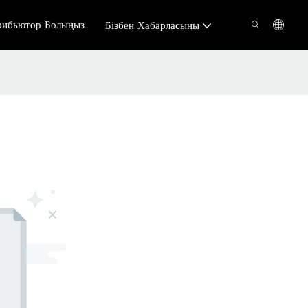
рибьютор Болыңыз
Бізбен Хабарласыңы