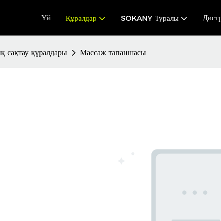
Үй
Дист
Құралдар
SOKANY Туралы
қ сақтау құралдары
Массаж тапаншасы