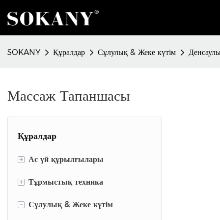
SOKANY
Құралдар
Сұлулық & Жеке күтім
Денсаулы
Массаж Тапаншасы
Құралдар
+
Ас үй құрылғылары
+
Тамақ дайындау құрылғылары
Тұрмыстық техника
Пісіру құралдары
-
Киім күтіміне арналған құрылғылар
Сұлулық & Жеке күтім