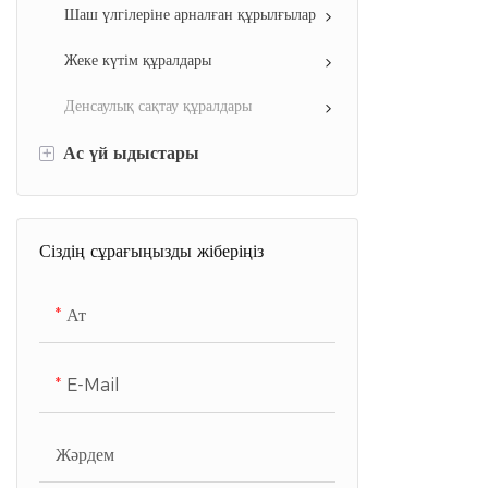
Ас үй құралдары
Тазалау құралдары
Шаш үлгілеріне арналған құрылғылар
Ауыз су құрылғылары
Үйге арналған жайлы тұрмыстық
Жеке күтім құралдары
техника
Кофе сериясы
Денсаулық сақтау құралдары
Масштаб
+
Ас үй ыдыстары
Тоңазытқыш құрылғылары
Ас үй ыдыстары
Кір жуғыш құрылғылар
Сіздің сұрағыңызды жіберіңіз
Теледидарлар
Ат
E-Mail
Жәрдем