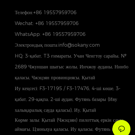
Телефон:
+86 19557959706
Wechat: +86 19557959706
WhatsApp: +86 19557959706
Электрондық пошта:info@sokany.com
HQ: 3-қабат, T3 ғимараты, Учан Ченгтоу сарайы, №
2689 Чжуншан шығыс жолы, Инчжоу ауданы, Нинбо
қаласы, Чжэцзян провинциясы, Қытай
Иу кеңсесі: F3-17195 / F3-17476, 4-ші көше, 3-
қабат, 29-қақпа, 2-ші аудан, Футянь базары (Иву
халықаралық сауда қаласы), Иу, Қытай
Көрме залы: Қытай (Чжэцзян) пилоттық еркін сауда
аймағы, Цзиньхуа қаласы, Иу қаласы, Футянь көшесі,