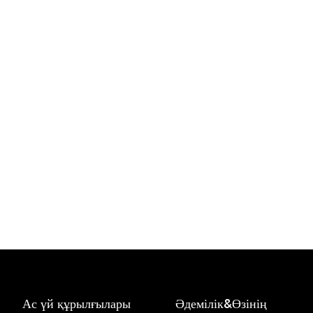
Ас үй құрылғылары
Әдемілік&Өзінің