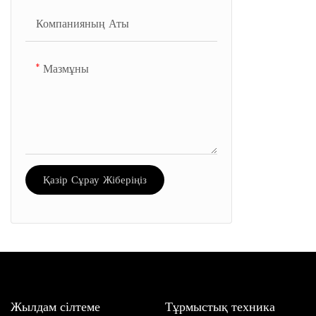
Компанияның Аты
Мазмұны
Қазір Сұрау Жіберіңіз
Жылдам сілтеме
Тұрмыстық техника