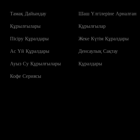
Тамақ Дайындау
Шаш Үлгілеріне Арналған
Құрылғылары
Құрылғылар
Пісіру Құралдары
Жеке Күтім Құралдары
Ас Үй Құралдары
Денсаулық Сақтау
Ауыз Су Құрылғылары
Құралдары
Кофе Сериясы