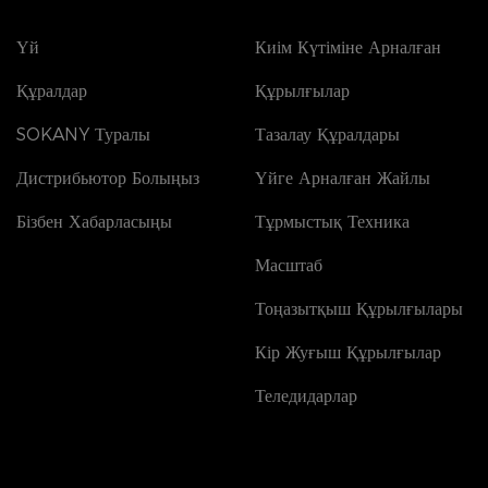
Үй
Киім Күтіміне Арналған
Құралдар
Құрылғылар
SOKANY Туралы
Тазалау Құралдары
Дистрибьютор Болыңыз
Үйге Арналған Жайлы
Бізбен Хабарласыңы
Тұрмыстық Техника
Масштаб
Тоңазытқыш Құрылғылары
Кір Жуғыш Құрылғылар
Теледидарлар