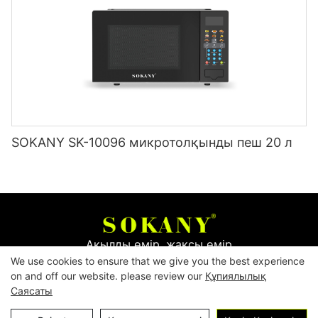
SOKANY SK-10096 микротолқынды пеш 20 л
Ақылды өмір, жақсы өмір
We use cookies to ensure that we give you the best experience
on and off our website. please review our
Құпиялылық
Авторлық құқық © 2026
Yiwu Mingge Electric
Саясаты
Appliance Co., LTD. ▏
Каталогты жүктеп алу
▏