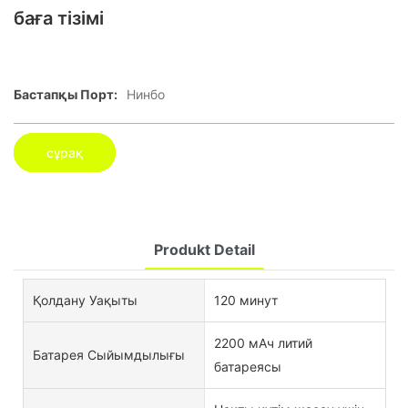
баға тізімі
Бастапқы Порт:
Нинбо
сұрақ
Produkt Detail
Қолдану Уақыты
120 минут
2200 мАч литий
Батарея Сыйымдылығы
батареясы