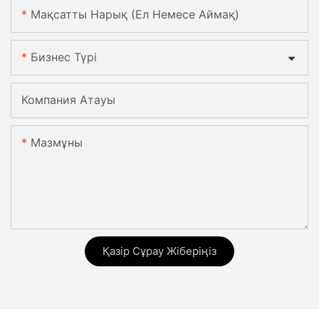
Мақсатты Нарық (ел Немесе Аймақ)
Бизнес Түрі
Компания Атауы
Мазмұны
Қазір Сұрау Жіберіңіз