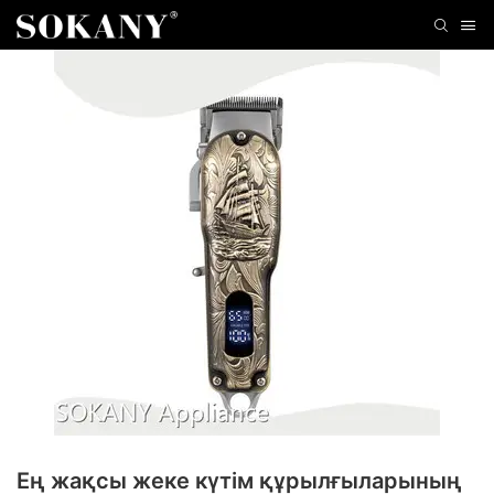
Ең жақсы жеке күтім құрылғыларының