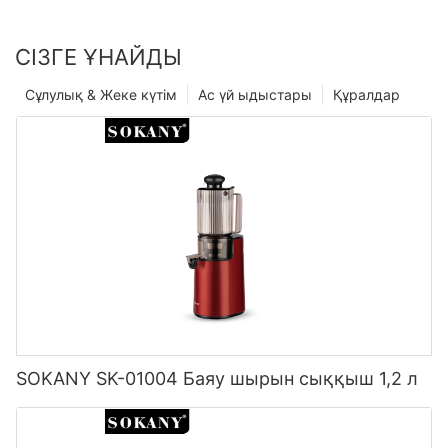
СІЗГЕ ҰНАЙДЫ
Сұлулық & Жеке күтім
Ас үй ыдыстары
Құралдар
SOKANY SK-01004 Баяу шырын сыққыш 1,2 л