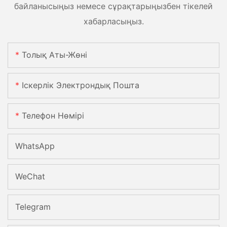
байланысыңыз немесе сұрақтарыңызбен тікелей
хабарласыңыз.
Толық Аты-Жөні
Іскерлік Электрондық Пошта
Телефон Нөмірі
WhatsApp
WeChat
Telegram