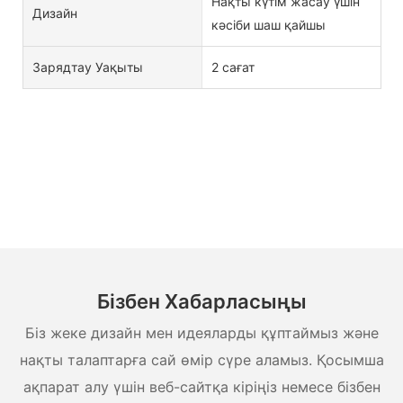
Нақты күтім жасау үшін
Дизайн
кәсіби шаш қайшы
Зарядтау Уақыты
2 сағат
Бізбен Хабарласыңы
Біз жеке дизайн мен идеяларды құптаймыз және
нақты талаптарға сай өмір сүре аламыз. Қосымша
ақпарат алу үшін веб-сайтқа кіріңіз немесе бізбен