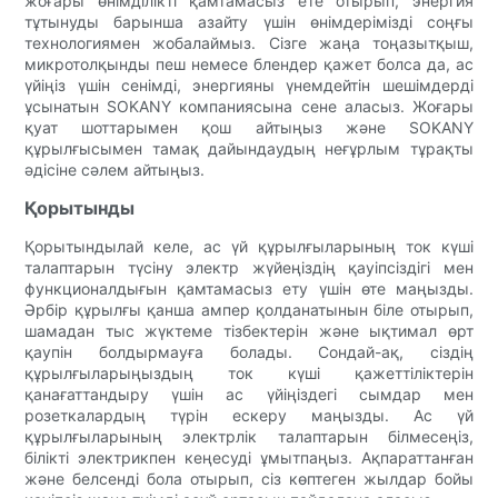
жоғары өнімділікті қамтамасыз ете отырып, энергия
тұтынуды барынша азайту үшін өнімдерімізді соңғы
технологиямен жобалаймыз. Сізге жаңа тоңазытқыш,
микротолқынды пеш немесе блендер қажет болса да, ас
үйіңіз үшін сенімді, энергияны үнемдейтін шешімдерді
ұсынатын SOKANY компаниясына сене аласыз. Жоғары
қуат шоттарымен қош айтыңыз және SOKANY
құрылғысымен тамақ дайындаудың неғұрлым тұрақты
әдісіне сәлем айтыңыз.
Қорытынды
Қорытындылай келе, ас үй құрылғыларының ток күші
талаптарын түсіну электр жүйеңіздің қауіпсіздігі мен
функционалдығын қамтамасыз ету үшін өте маңызды.
Әрбір құрылғы қанша ампер қолданатынын біле отырып,
шамадан тыс жүктеме тізбектерін және ықтимал өрт
қаупін болдырмауға болады. Сондай-ақ, сіздің
құрылғыларыңыздың ток күші қажеттіліктерін
қанағаттандыру үшін ас үйіңіздегі сымдар мен
розеткалардың түрін ескеру маңызды. Ас үй
құрылғыларының электрлік талаптарын білмесеңіз,
білікті электрикпен кеңесуді ұмытпаңыз. Ақпараттанған
және белсенді бола отырып, сіз көптеген жылдар бойы