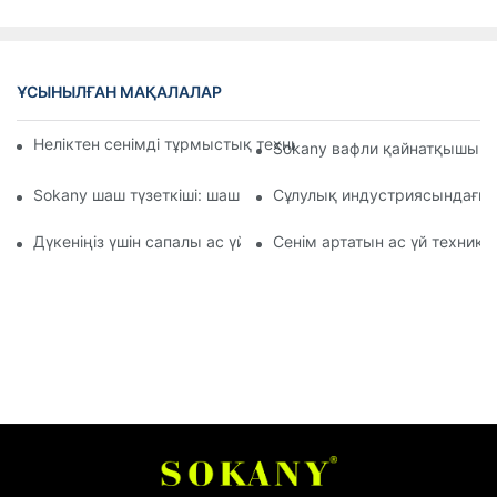
ҰСЫНЫЛҒАН МАҚАЛАЛАР
Неліктен сенімді тұрмыстық техника өндірушісін таңдау ө
Sokany вафли қайнатқышы та
Sokany шаш түзеткіші: шаш күтімі үшін тамаша шешім
Сұлулық индустриясындағы ша
Дүкеніңіз үшін сапалы ас үй техникасын жеткізушілерді қал
Сенім артатын ас үй техника