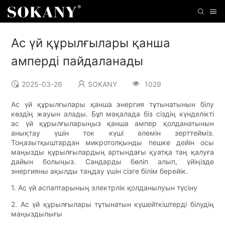
Ас үй құрылғылары қанша
амперді пайдаланады
2025-03-26
SOKANY
1029
Ас үй құрылғылары қанша энергия тұтынатынын білу
көздің жауын алады. Бұл мақалада біз сіздің күнделікті
ас үй құрылғыларыңыз қанша ампер қолданатынын
анықтау үшін ток күші әлемін зерттейміз.
Тоңазытқыштардан микротолқынды пешке дейін осы
маңызды құрылғылардың артындағы қуатқа таң қалуға
дайын болыңыз. Сандарды бөліп алып, үйіңізде
энергияны ақылды таңдау үшін сізге білім берейік.
1. Ас үй аспаптарының электрлік қолданылуын түсіну
2. Ас үй құрылғылары тұтынатын күшейткіштерді білудің
маңыздылығы