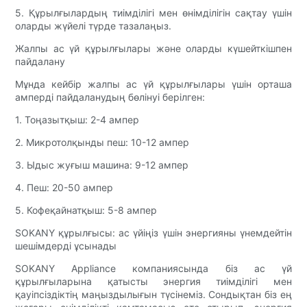
5. Құрылғылардың тиімділігі мен өнімділігін сақтау үшін
оларды жүйелі түрде тазалаңыз.
Жалпы ас үй құрылғылары және оларды күшейткішпен
пайдалану
Мұнда кейбір жалпы ас үй құрылғылары үшін орташа
амперді пайдаланудың бөлінуі берілген:
1. Тоңазытқыш: 2-4 ампер
2. Микротолқынды пеш: 10-12 ампер
3. Ыдыс жуғыш машина: 9-12 ампер
4. Пеш: 20-50 ампер
5. Кофеқайнатқыш: 5-8 ампер
SOKANY құрылғысы: ас үйіңіз үшін энергияны үнемдейтін
шешімдерді ұсынады
SOKANY Appliance компаниясында біз ас үй
құрылғыларына қатысты энергия тиімділігі мен
қауіпсіздіктің маңыздылығын түсінеміз. Сондықтан біз ең