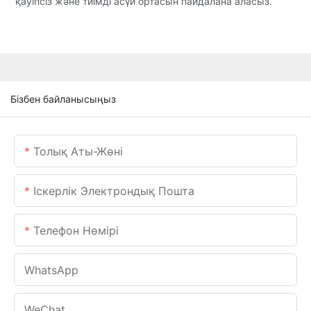
қауіпсіз және тиімді асүй ортасын пайдалана аласыз.
Бізбен байланысыңыз
Толық Аты-Жөні
Іскерлік Электрондық Пошта
Телефон Нөмірі
WhatsApp
WeChat