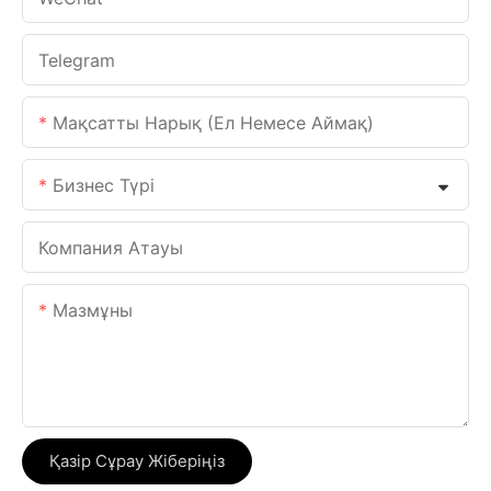
Telegram
Мақсатты Нарық (ел Немесе Аймақ)
Бизнес Түрі
Компания Атауы
Мазмұны
Қазір Сұрау Жіберіңіз