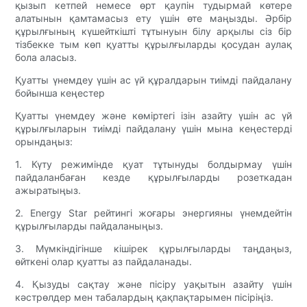
қызып кетпей немесе өрт қаупін тудырмай көтере
алатынын қамтамасыз ету үшін өте маңызды. Әрбір
құрылғының күшейткішті тұтынуын білу арқылы сіз бір
тізбекке тым көп қуатты құрылғыларды қосудан аулақ
бола аласыз.
Қуатты үнемдеу үшін ас үй құралдарын тиімді пайдалану
бойынша кеңестер
Қуатты үнемдеу және көміртегі ізін азайту үшін ас үй
құрылғыларын тиімді пайдалану үшін мына кеңестерді
орындаңыз:
1. Күту режимінде қуат тұтынуды болдырмау үшін
пайдаланбаған кезде құрылғыларды розеткадан
ажыратыңыз.
2. Energy Star рейтингі жоғары энергияны үнемдейтін
құрылғыларды пайдаланыңыз.
3. Мүмкіндігінше кішірек құрылғыларды таңдаңыз,
өйткені олар қуатты аз пайдаланады.
4. Қызуды сақтау және пісіру уақытын азайту үшін
кәстрөлдер мен табалардың қақпақтарымен пісіріңіз.