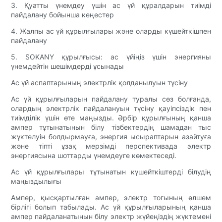
3. Қуатты үнемдеу үшін ас үй құралдарын тиімді
пайдалану бойынша кеңестер
4. Жалпы ас үй құрылғылары және оларды күшейткішпен
пайдалану
5. SOKANY құрылғысы: ас үйіңіз үшін энергияны
үнемдейтін шешімдерді ұсынады
Ас үй аспаптарының электрлік қолданылуын түсіну
Ас үй құрылғыларын пайдалану туралы сөз болғанда,
олардың электрлік пайдалануын түсіну қауіпсіздік пен
тиімділік үшін өте маңызды. Әрбір құрылғының қанша
ампер тұтынатынын білу тізбектердің шамадан тыс
жүктелуін болдырмауға, энергия ысыраптарын азайтуға
және тіпті ұзақ мерзімді перспективада электр
энергиясына шоттарды үнемдеуге көмектеседі.
Ас үй құрылғылары тұтынатын күшейткіштерді білудің
маңыздылығы
Ампер, қысқартылған ампер, электр тогының өлшем
бірлігі болып табылады. Ас үй құрылғыларының қанша
ампер пайдаланатынын білу электр жүйеңіздің жүктемені