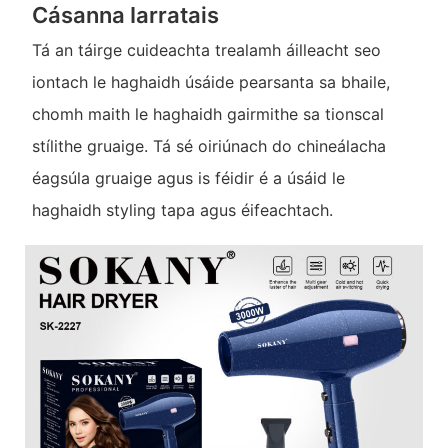
Cásanna Iarratais
Tá an táirge cuideachta trealamh áilleacht seo
iontach le haghaidh úsáide pearsanta sa bhaile,
chomh maith le haghaidh gairmithe sa tionscal
stílithe gruaige. Tá sé oiriúnach do chineálacha
éagsúla gruaige agus is féidir é a úsáid le
haghaidh styling tapa agus éifeachtach.