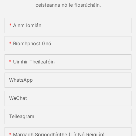
ceisteanna nó le fiosrúcháin.
Ainm Iomlán
Ríomhphost Gnó
Uimhir Theileafóin
WhatsApp
WeChat
Teileagram
Margadh Spriocdhírithe (Tír Nó Réigiún)