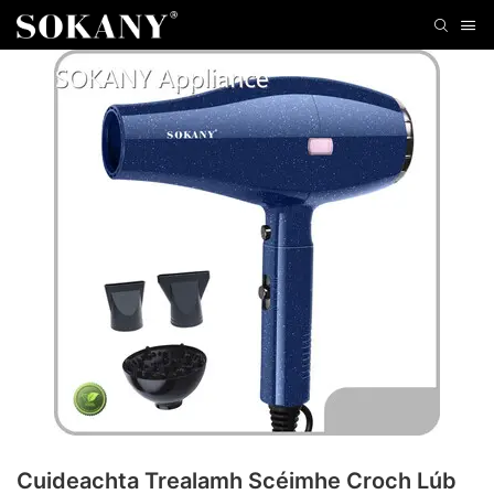
Cuideachta Trealamh Scéimhe Croch Lúb