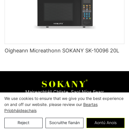
Oigheann Micreathonn SOKANY SK-10096 20L
Maireachtáil Chliste, Saol Níos Fearr
We use cookies to ensure that we give you the best experience
on and off our website. please review our
Beartas
Cóipcheart © 2026
Yiwu Mingge Electric Appliance
Príobháideachais
Co., LTD. ▏
Íoslódáil Catalóg
▏
Polasaí
Glaoigh Orainn
Reject
Socruithe fianán
Aontú Anois
Príobháideachais
▏
Téarmaí & Coinníollacha