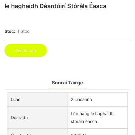
le haghaidh Déantóirí Stórála Éasca
Stoc:
I Stoc
fiosrúchán
Sonraí Táirge
Luas
2 luasanna
Lúb hang le haghaidh
Dearadh
stórála éasca