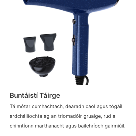
Buntáistí Táirge
Tá mótar cumhachtach, dearadh caol agus tógáil
ardcháilíochta ag an triomadóir gruaige, rud a
chinntíonn marthanacht agus bailchríoch gairmiúil.