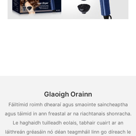
Glaoigh Orainn
Fáiltímid roimh dhearaí agus smaointe saincheaptha
agus táimid in ann freastal ar na riachtanais shonracha.
Le haghaidh tuilleadh eolais, tabhair cuairt ar an
láithreán gréasáin nó déan teagmháil linn go díreach le