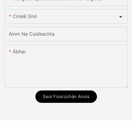
Cineál Gnó
Ainm Na Cuideachta
Ábhar
Seol Fiosrúchán Anois