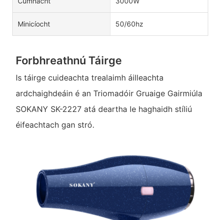
Cumhacht
3000W
Minicíocht
50/60hz
Forbhreathnú Táirge
Is táirge cuideachta trealaimh áilleachta
ardchaighdeáin é an Triomadóir Gruaige Gairmiúla
SOKANY SK-2227 atá deartha le haghaidh stíliú
éifeachtach gan stró.