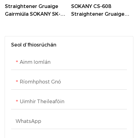
Straightener Gruaige
SOKANY CS-608
le haghaidh
agus áisiúlacht le linn
Gairmiúla SOKANY SK-
Straightener Gruaige
sábháilteachta
úsáide. Ar mhaithe le
1924 le
Ceirmeach le Téitheoir
sábháilteacht bhreise, tá
Ardteicneolaíocht
MCH agus 750°F Uasta
gné cosanta uathoibríoch
Ceirmeacha Copar
Teocht
Seol d’fhiosrúchán
60 nóiméad ann, rud a
chiallaíonn gur uirlis
Ainm Iomlán
styling iontaofa agus
éasca le húsáid é
Ríomhphost Gnó
Uimhir Theileafóin
WhatsApp