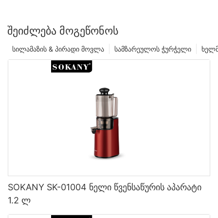
ᲨᲔᲘᲫᲚᲔᲑᲐ ᲛᲝᲒᲔᲬᲝᲜᲝᲡ
სილამაზის & პირადი მოვლა
სამზარეულოს ჭურჭელი
ხელმ
SOKANY SK-01004 ნელი წვენსაწურის აპარატი
1.2 ლ