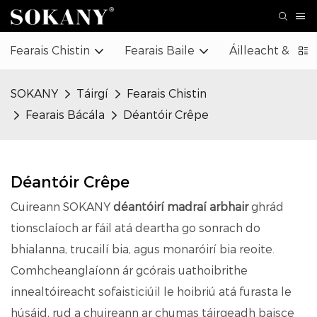
Fearais Chistin
Fearais Baile
Áilleacht & Cú
SOKANY
Táirgí
Fearais Chistin
Fearais Bácála
Déantóir Crêpe
Déantóir Crêpe
Cuireann SOKANY
déantóirí madraí arbhair
ghrád
tionsclaíoch ar fáil atá deartha go sonrach do
bhialanna, trucailí bia, agus monaróirí bia reoite.
Comhcheanglaíonn ár gcórais uathoibrithe
innealtóireacht sofaisticiúil le hoibriú atá furasta le
húsáid, rud a chuireann ar chumas táirgeadh baisce