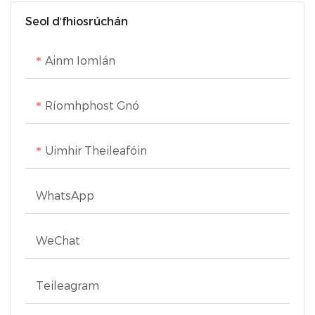
Seol d'fhiosrúchán
Ainm Iomlán
Ríomhphost Gnó
Uimhir Theileafóin
WhatsApp
WeChat
Teileagram