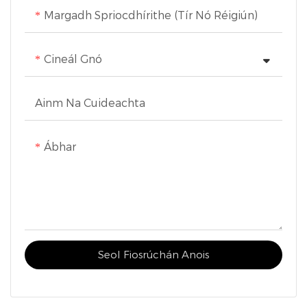
Margadh Spriocdhírithe (Tír Nó Réigiún)
Cineál Gnó
Ainm Na Cuideachta
Ábhar
Seol Fiosrúchán Anois