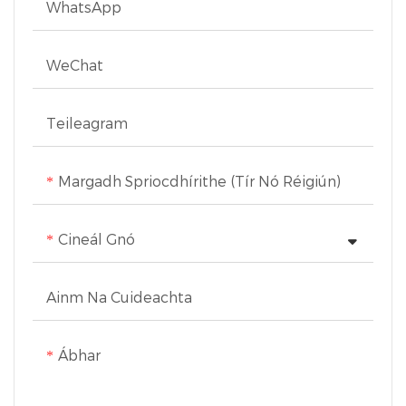
WhatsApp
WeChat
Teileagram
Margadh Spriocdhírithe (Tír Nó Réigiún)
Cineál Gnó
Ainm Na Cuideachta
Ábhar