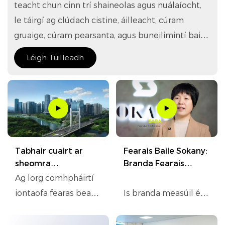
teacht chun cinn trí shaineolas agus nuálaíocht,
le táirgí ag clúdach cistine, áilleacht, cúram
gruaige, cúram pearsanta, agus buneilimintí baile.
Le líne fhairsing de níos mó ná 1,200 samhail,
Léigh Tuilleadh
seasann Sokany mar thaisce fírinneach de
fhearais tí beaga, ag freastal ar stíleanna
maireachtála éagsúla - ó theaghlaigh óga agus ó
theaghlaigh ilghineacha go daoine aonair agus
díograiseoirí sóisialta - le solúbthacht neamh -
chomhoiriúnaithe
Tabhair cuairt ar
Fearais Baile Sokany:
sheomra
Branda Fearais
taispeántais agus
Teaghlaigh Nuálacha
Ag lorg comhpháirtí
oifig nua SOKANY in
Ardchaighdeáin
iontaofa fearas beag?
Is branda measúil é
2026 in Yiwu, an tSín
Féach taobh istigh
Sokany i bhfearais
dár n-áitreabh
bheaga, ag teacht