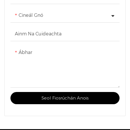
Cineál Gnó
Ainm Na Cuideachta
Ábhar
Seol Fiosrúchán Anois