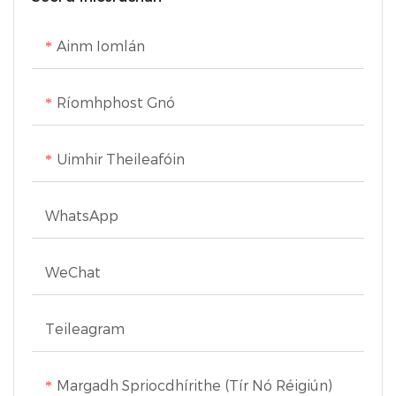
Ainm Iomlán
Ríomhphost Gnó
Uimhir Theileafóin
WhatsApp
WeChat
Teileagram
Margadh Spriocdhírithe (Tír Nó Réigiún)