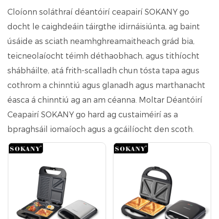
Cloíonn soláthraí déantóirí ceapairí SOKANY go
docht le caighdeáin táirgthe idirnáisiúnta, ag baint
úsáide as sciath neamhghreamaitheach grád bia,
teicneolaíocht téimh déthaobhach, agus tithíocht
shábháilte, atá frith-scalladh chun tósta tapa agus
cothrom a chinntiú agus glanadh agus marthanacht
éasca á chinntiú ag an am céanna. Moltar Déantóirí
Ceapairí SOKANY go hard ag custaiméirí as a
bpraghsáil iomaíoch agus a gcáilíocht den scoth.