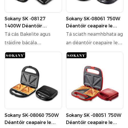
Sokany SK -08127
Sokany SK-08061 750W
1400W Déantóir
Déantóir ceapaire le
Bricfeasta le Bakelite
sciath neamhbhata agus
Tá cás Bakelite agus
Tá sciath neamhbhata ag
Housing and Die -
comhlacht plaisteach
tráidire bácála
an déantóir ceapaire le
Alúmanam Teilgthe
atá frithsheasmhach in
alúmanaim atá brataithe
haghaidh scaoileadh bia
Teilgthe Cumhdach
aghaidh teasa
le Teflon le haghaidh
gan dua agus glanadh
Teflon
áise neamhbhata sa
éasca. Cinntíonn a chorp
déantóir bricfeasta seo,
plaisteach atá
le cumhacht 1400W.
frithsheasmhach in
Cinntíonn a
aghaidh teasa
theicneolaíocht téimh
sábháilteacht le linn
dhéthaobhacha torthaí
oibriú agus marthanacht
Sokany SK-08060 750W
Sokany SK -08051 750W
crispy go cothrom, agus
le himeacht ama. Tá
Déantóir ceapaire le
Déantóir ceapaire le