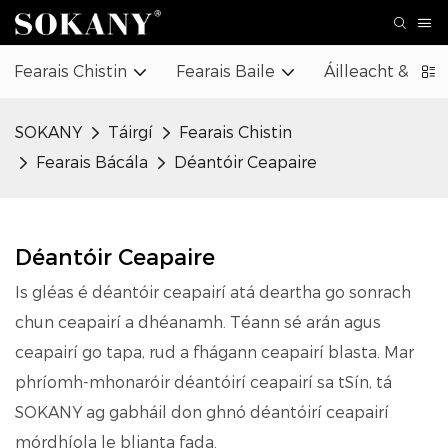
Fearais Chistin
Fearais Baile
Áilleacht & Cú
SOKANY
Táirgí
Fearais Chistin
Fearais Bácála
Déantóir Ceapaire
Déantóir Ceapaire
Is gléas é déantóir ceapairí atá deartha go sonrach
chun ceapairí a dhéanamh. Téann sé arán agus
ceapairí go tapa, rud a fhágann ceapairí blasta. Mar
phríomh-mhonaróir déantóirí ceapairí sa tSín, tá
SOKANY ag gabháil don ghnó déantóirí ceapairí
mórdhíola le blianta fada.