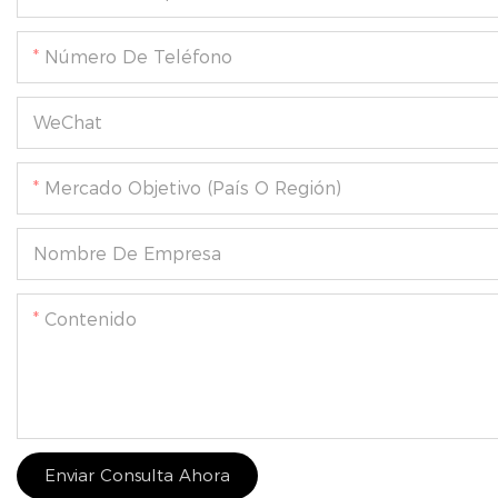
Número De Teléfono
WeChat
Mercado Objetivo (país O Región)
Nombre De Empresa
Contenido
Enviar Consulta Ahora