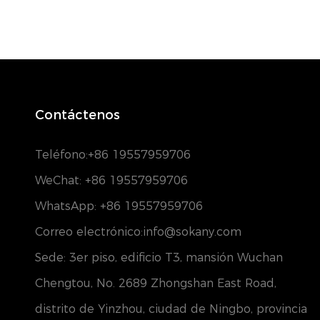
Contáctenos
Teléfono:
+86 19557959706
WeChat: +86 19557959706
WhatsApp: +86 19557959706
Correo electrónico:info@sokany.com
Sede: 3er piso, edificio T3, mansión Wuchan
Chengtou, No. 2689 Zhongshan East Road,
distrito de Yinzhou, ciudad de Ningbo, provincia