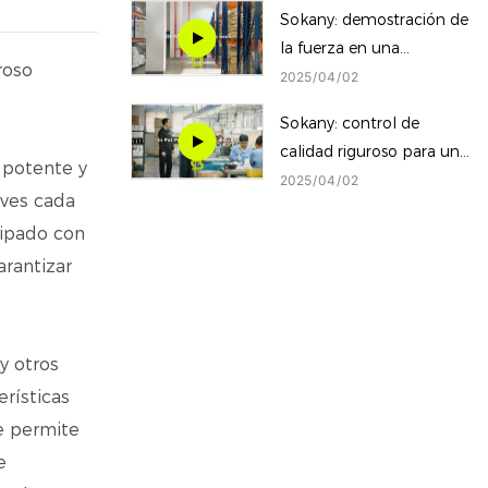
global de
Sokany: demostración de
electrodomésticos
la fuerza en una
pequeños
roso
producción eficiente
2025
04
02
Sokany: control de
calidad riguroso para una
 potente y
calidad excepcional
2025
04
02
aves cada
uipado con
arantizar
y otros
rísticas
e permite
e