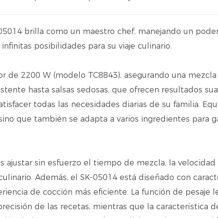
-05014 brilla como un maestro chef, manejando un pode
finitas posibilidades para su viaje culinario.
or de 2200 W (modelo TC8843), asegurando una mezcla
istente hasta salsas sedosas, que ofrecen resultados su
atisfacer todas las necesidades diarias de su familia. Eq
 sino que también se adapta a varios ingredientes para g
s ajustar sin esfuerzo el tiempo de mezcla, la velocidad 
culinario. Además, el SK-05014 está diseñado con caracte
iencia de cocción más eficiente. La función de pesaje l
recisión de las recetas, mientras que la característica d