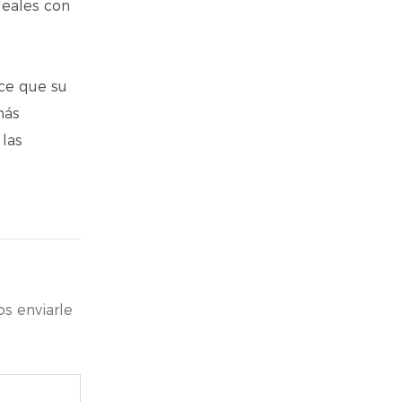
deales con
ace que su
más
 las
s enviarle