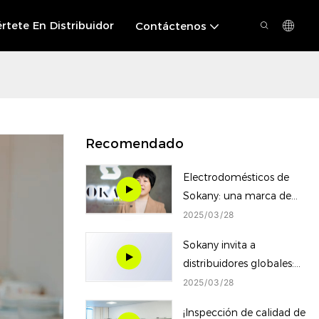
rtete En Distribuidor
Contáctenos
Recomendado
Electrodomésticos de
Sokany: una marca de
pequeños
2025
03
28
electrodomésticos
Sokany invita a
innovadores e
distribuidores globales:
innovadores
socios juntos para
2025
03
28
elaborar un futuro
¡Inspección de calidad de