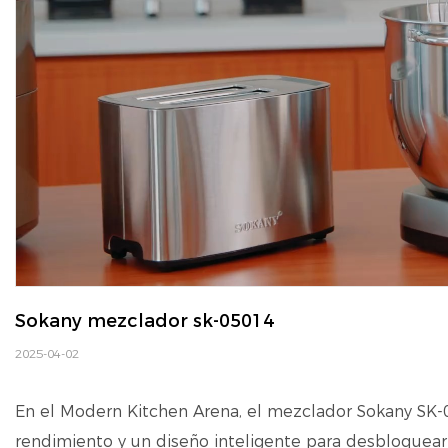
Sokany mezclador sk-05014
2025-04-02
En el Modern Kitchen Arena, el mezclador Sokany SK
rendimiento y un diseño inteligente para desbloquear in