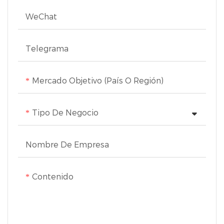
operar y está diseñado
WeChat
para ser duradero, seguro
e higiénico.
Telegrama
Mercado Objetivo (país O Región)
Tipo De Negocio
Nombre De Empresa
Contenido