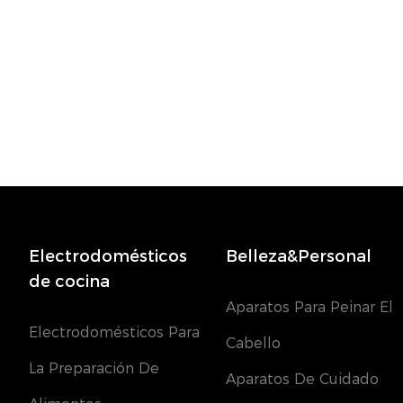
Electrodomésticos
Belleza&Personal
de cocina
Aparatos Para Peinar El
Electrodomésticos Para
Cabello
La Preparación De
Aparatos De Cuidado