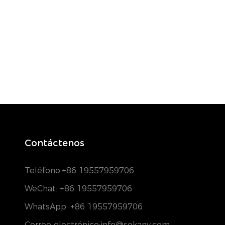
Contáctenos
Teléfono:
+86 19557959706
WeChat: +86 19557959706
WhatsApp: +86 19557959706
Correo electrónico:info@sokany.com