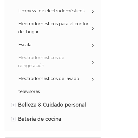
Electrodomésticos de cocina
Limpieza de electrodomésticos
Electrodomésticos para agua
Electrodomésticos para el confort
potable
del hogar
Serie de café
Escala
Electrodomésticos de
refrigeración
Electrodomésticos de lavado
televisores
+
Belleza & Cuidado personal
+
Aparatos para peinar el cabello
Batería de cocina
Aparatos de cuidado personal
Utensilios de cocina