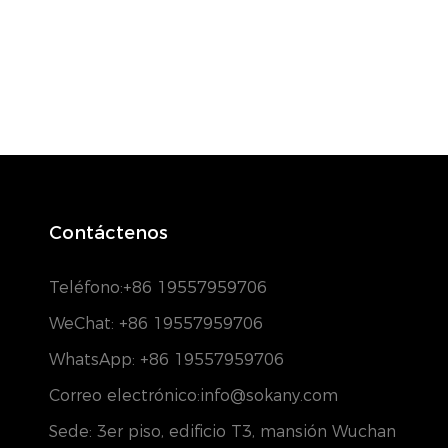
Contáctenos
Teléfono:
+86 19557959706
WeChat: +86 19557959706
WhatsApp: +86 19557959706
Correo electrónico:info@sokany.com
Sede: 3er piso, edificio T3, mansión Wuchan