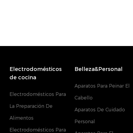
Electrodomésticos
Belleza&Personal
de cocina
Aparatos Para Peinar El
Electrodomésticos Para
Cabello
La Preparación De
Aparatos De Cuidado
Alimentos
Personal
Electrodomésticos Para