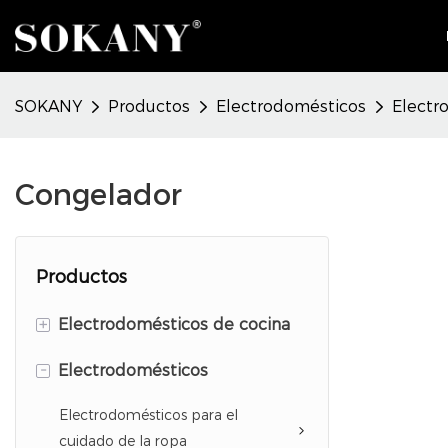
SOKANY
Productos
Electrodomésticos
Electr
Congelador
Productos
+
Electrodomésticos de cocina
-
Electrodomésticos para la
Electrodomésticos
preparación de alimentos
Electrodomésticos para el
Electrodomésticos para hornear
cuidado de la ropa