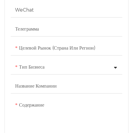
долговечным, безопасным и
WeChat
гигиеничным.
Телеграмма
Целевой Рынок (страна Или Регион)
Тип Бизнеса
Название Компании
Содержание