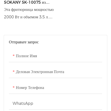
SOKANY SK-10075 из
нержавеющей стали с
Эта фритюрница мощностью
точным контролем
2000 Вт и объемом 3,5 л.
температуры
Он изготовлен из прочной
нержавеющей стали
SUS430 и рассчитан на
Отправьте запрос
диапазон температур 150–
170 °C. Длина шнура
Полное Имя
питания составляет 0,85
метра, сечение — 3 x 0,75
Деловая Электронная Почта
мм². Он обеспечивает
точный контроль
Номер Телефона
температуры, прост в
эксплуатации и разработан
WhatsApp
таким образом, чтобы быть