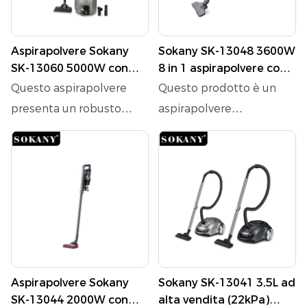
Aspirapolvere Sokany
Sokany SK-13048 3600W
SK-13060 5000W con
8 in 1 aspirapolvere con
regolazione della
soffiatura a doppia
Questo aspirapolvere
Questo prodotto è un
velocità remota digitale
funzione e aspirazione
presenta un robusto
aspirapolvere
a LED
motore da 5000 W che
portatile/verticale
offre una potente
versatile con una
aspirazione di ≥30kpa,
potenza di 3600 W e una
garantendo una pulizia
forte aspirazione a vuoto
accurata per varie
di 20.000pa. Presenta un
superfici. Con una
bidone della polvere di
generosa capacità 5L,
grande capacità da 1,7
minimizza la necessità di
litri, soffiaggio e
Aspirapolvere Sokany
Sokany SK-13041 3,5L ad
svuotamento frequente.
aspirazione a doppia
SK-13044 2000W con
alta vendita (22kPa)