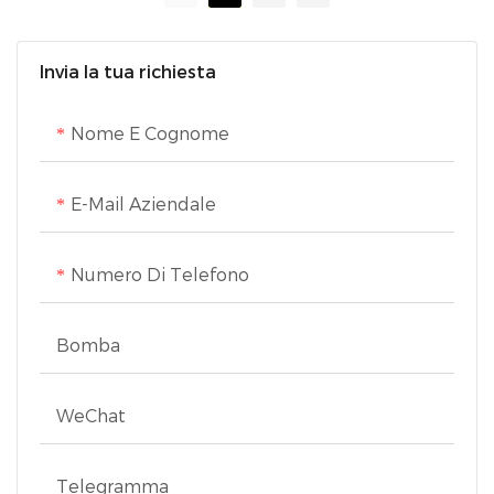
sostenibilità. Inoltre, i 5
2,5 litri e filtraggio a
ciclone
metri di cavo retrattile
Invia la tua richiesta
offrono una portata
estesa per una pulizia
Nome E Cognome
versatile e si ritrae
comodamente con il
E-Mail Aziendale
tocco di un pulsante per
una facile
Numero Di Telefono
memorizzazione
Bomba
WeChat
Telegramma