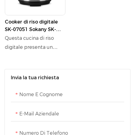
Cooker di riso digitale
SK-07051 Sokany SK-
07051 con un design di
Questa cucina di riso
scarico a una chiave e
digitale presenta un
valvola di sicurezza
design intuitivo con
scarico a una chiave e
funzionamento a
Invia la tua richiesta
pannello di grandi
dimensioni, garantendo
Nome E Cognome
un controllo di cottura
senza sforzo. Il suo
E-Mail Aziendale
design della valvola di
sicurezza fornisce una
Numero Di Telefono