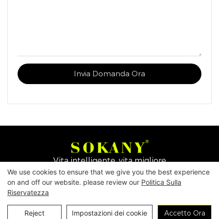
Invia Domanda Ora
Vita intelligente, vita migliore
We use cookies to ensure that we give you the best experience
on and off our website. please review our
Politica Sulla
Copyright © 2026
Yiwu Mingge Electric Appliance
Riservatezza
Co., LTD. ▏
Scarica il catalogo
▏
politica sulla
Contattaci
Reject
Impostazioni dei cookie
Accetto Ora
riservatezza
▏
Termini e condizioni