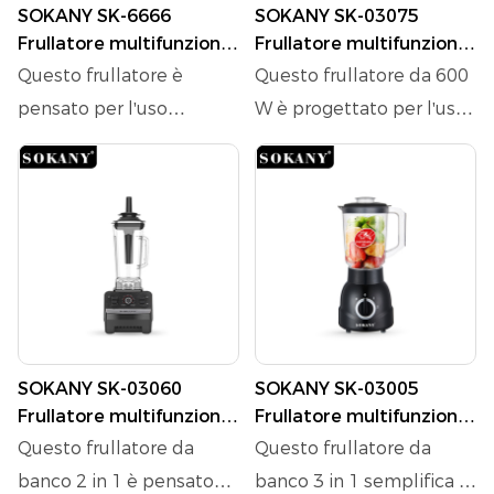
SOKANY SK-6666
SOKANY SK-03075
Frullatore multifunzione
Frullatore multifunzione
3L 2 in 1
1,6L 2 in 1
Questo frullatore è
Questo frullatore da 600
pensato per l'uso
W è progettato per l'uso
quotidiano in cucina,
quotidiano in cucina,
ideale per preparare
ideale per preparare
frullati, frappè e per
frullati, salse e per
macinare ingredienti a
macinare ingredienti a
casa. Grazie al capiente
casa. È dotato di un
contenitore da 3 litri e al
contenitore da 1,6 litri e
bicchiere separato per
di un bicchiere
macinare, si integra
aggiuntivo per macinare,
SOKANY SK-03060
SOKANY SK-03005
facilmente nella routine
che semplificano la
Frullatore multifunzione
Frullatore multifunzione
culinaria di tutti i giorni,
preparazione dei pasti
2,6L 2 in 1
1,6L 3 in 1
Questo frullatore da
Questo frullatore da
dalle bevande del
quotidiani, dei frullati
banco 2 in 1 è pensato
banco 3 in 1 semplifica la