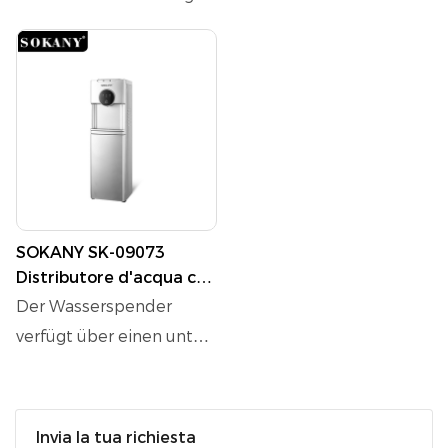
SOKANY SK-09073
Distributore d'acqua con
filtrazione multistadio e
Der Wasserspender
serbatoi per uso
verfügt über einen unten
alimentare 304#
angebrachten
Wassereimer mit Pumpe
für eine bequeme
Invia la tua richiesta