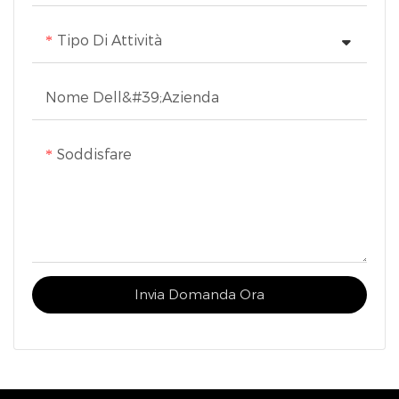
temperaturoptimiertes
Wasser zu gewährleisten.
Tipo Di Attività
Mit einem 1,5 Meter
langen Vollkupfer-
Nome Dell&#39;azienda
Netzkabel (3×0,75 MM²)
und geringem
Soddisfare
Stromverbrauch ist es auf
Energieeffizienz und
Umweltschutz ausgelegt
Invia Domanda Ora