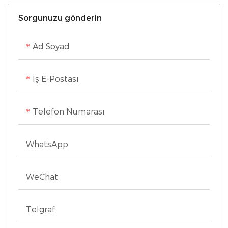
çekilebilir kordon, çok
Sorgunuzu gönderin
yönlü temizlik için
genişletilmiş erişim sunar
Ad Soyad
ve kolay depolama için
bir düğmeye dokunarak
İş E-Postası
rahatça geri çekilir
Telefon Numarası
WhatsApp
WeChat
Telgraf