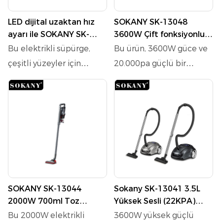
LED dijital uzaktan hız
SOKANY SK-13048
ayarı ile SOKANY SK-
3600W Çift fonksiyonlu
13060 5000W elektrikli
üfleme ve emme ile 8'si 1
Bu elektrikli süpürge,
Bu ürün, 3600W güce ve
süpürge
arada elektrikli süpürge
çeşitli yüzeyler için
20.000pa güçlü bir
kapsamlı bir temizlik
vakum emme ile çok
sağlayan güçlü bir
yönlü bir el/dik vakum
≥30KPA emme sağlayan
süpürgesidir. 1.7L büyük
sağlam bir 5000W
kapasiteli toz kutusu, çift
motora sahiptir. Cömert
fonksiyonlu üfleme ve
bir 5L kapasitesiyle, sık
emme, düşük gürültü
boşaltma ihtiyacını en
çalışması, yüksek
aza indirir. Siyah metal bir
verimlilik ve çok aşamalı
SOKANY SK-13044
Sokany SK-13041 3.5L
tüp ile inşa edilmiş,
filtrasyon sistemine
2000W 700ml Toz
Yüksek Sesli (22KPA)
sağlamlığı ve
sahiptir, kapsamlı
Kupası ve Crevice Aracı
LCD, 6 Seviyeli Ayarla
Bu 2000W elektrikli
3600W yüksek güçlü