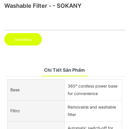
Washable Filter - - SOKANY
inchiesta
Chi Tiết Sản Phẩm
360° cordless power base
Base
for convenience
Removable and washable
Filtro
filter
Automatic switch-off for