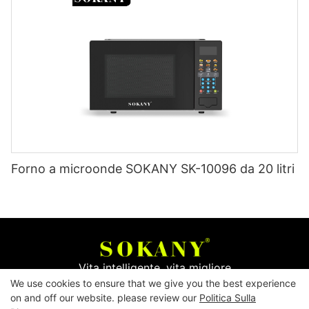
Forno a microonde SOKANY SK-10096 da 20 litri
Vita intelligente, vita migliore
We use cookies to ensure that we give you the best experience
on and off our website. please review our
Politica Sulla
Copyright © 2026
Yiwu Mingge Electric Appliance