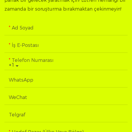
parlak bir gelecek yaratmak için! Lütfen herhangi bir
zamanda bir soruşturma bırakmaktan çekinmeyin!
Ad Soyad
İş E-Postası
Telefon Numarası
+1
WhatsApp
WeChat
Telgraf