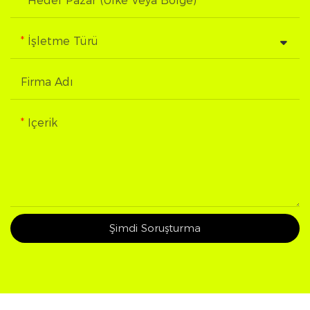
Hedef Pazar (Ülke Veya Bölge)
İşletme Türü
Firma Adı
Içerik
Şimdi Soruşturma