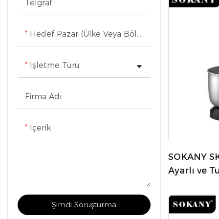
Telgraf
Hedef Pazar (Ülke Veya Bölge)
İşletme Türü
Firma Adı
Içerik
SOKANY SK-
Ayarlı ve T
El Mikseri
Şimdi Soruşturma