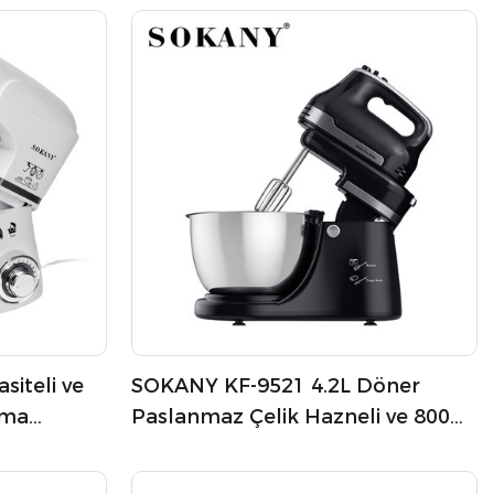
iteli ve
SOKANY KF-9521 4.2L Döner
rma
Paslanmaz Çelik Hazneli ve 800W
Gücünde Yoğurma Makinesi