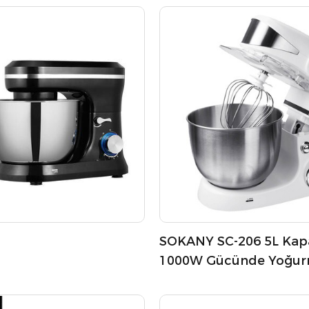
krana sahiptir. Bir düğme
isi konumu içerir ve
emek için plastik bir
kte gelir. Paslanmaz çelik
ştırıcı ile donatılmış,
güvenilirlik sağlar. Bu
apasiteye sahiptir ve
ile 220-240V, 50/60Hz'de
SOKANY SC-206 5L Kapas
1000W Gücünde Yoğu
Makinesi