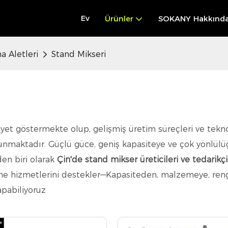
Ev
Ürünler
SOKANY Hakkınd
a Aletleri
Stand Mikseri
iyet göstermekte olup, gelişmiş üretim süreçleri ve tekno
unmaktadır. Güçlü güce, geniş kapasiteye ve çok yönlülüğ
en biri olarak
Çin'de stand mikser üreticileri ve tedarikçi
me hizmetlerini destekler—Kapasiteden, malzemeye, renge 
apabiliyoruz