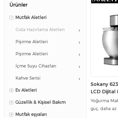
Ürünler
-
Mutfak Aletleri
Gıda Hazırlama Aletleri
Pişirme Aletleri
Pişirme Aletleri
İçme Suyu Cihazları
Kahve Serisi
Sokany 623
+
Ev Aletleri
LCD Dijital
Verimliliği
Yoğurma Maki
+
Güzellik & Kişisel Bakım
Giysi Bakım Aletleri
güç, daha az
+
Mutfak eşyaları
Temizlik Aletleri
Saç Şekillendirme Aletleri
sonuçlarla el