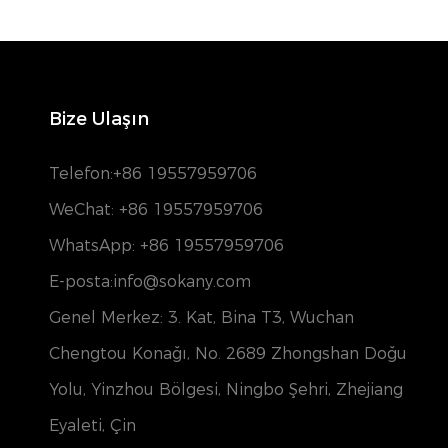
Bize Ulaşın
Telefon:
+86 19557959706
WeChat: +86 19557959706
WhatsApp: +86 19557959706
E-posta:info@sokany.com
Genel Merkez: 3. Kat, Bina T3, Wuchan
Chengtou Konağı, No. 2689 Zhongshan Doğu
Yolu, Yinzhou Bölgesi, Ningbo Şehri, Zhejiang
Eyaleti, Çin