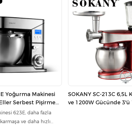
E Yoğurma Makinesi
SOKANY SC-213C 6,5L K
 Eller Serbest Pişirme
ve 1200W Gücünde 3'ü 
 Master
Çok Fonksiyonlu Stand
nesi 623E, daha fazla
 karmaşa ve daha hızlı
ler serbest pişirme sunan