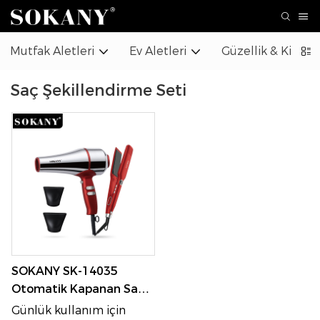
Mutfak Aletleri
Ev Aletleri
Güzellik & Kişise
Saç Şekillendirme Seti
SOKANY SK-14035
Otomatik Kapanan Saç
Kurutma Makinesi ve
Günlük kullanım için