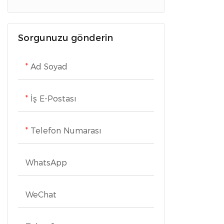
Ev Konfor Aletleri
Kişisel Bakım Aletleri
Pişirme gereçleri
Sorgunuzu gönderin
Ölçek
Sağlık Bakım Cihazları
Soğutma Cihazları
Ad Soyad
Çamaşır Makineleri
İş E-Postası
TV&#39;ler
Telefon Numarası
WhatsApp
WeChat