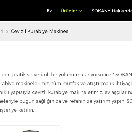
Ev
Ürünler
SOKANY Hakkınd
ri
Cevizli Kurabiye Makinesi
rmanın pratik ve verimli bir yolunu mu arıyorsunuz? SOKA
urabiye makinelerimiz, tüm mutfak ve atıştırmalık ihtiya
klı yapısıyla cevizli kurabiye makinelerimiz, ev aşçıları
neleriyle bugün sağlığınıza ve refahınıza yatırım yapın.
teriye katılın.