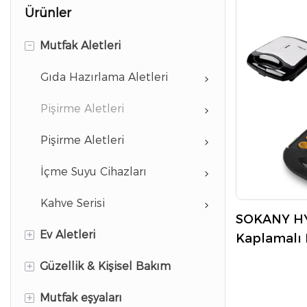
Ürünler
-
Mutfak Aletleri
Gıda Hazırlama Aletleri
Pişirme Aletleri
Pişirme Aletleri
İçme Suyu Cihazları
Kahve Serisi
SOKANY HY
+
Ev Aletleri
Kaplamalı 
Taşlama Al
+
Güzellik & Kişisel Bakım
Giysi Bakım Aletleri
+
Mutfak eşyaları
Temizlik Aletleri
Saç Şekillendirme Aletleri