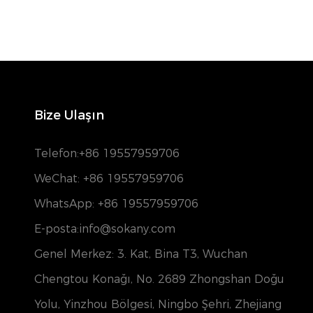
Bize Ulaşın
Telefon:
+86 19557959706
WeChat: +86 19557959706
WhatsApp: +86 19557959706
E-posta:info@sokany.com
Genel Merkez: 3. Kat, Bina T3, Wuchan
Chengtou Konağı, No. 2689 Zhongshan Doğu
Yolu, Yinzhou Bölgesi, Ningbo Şehri, Zhejiang