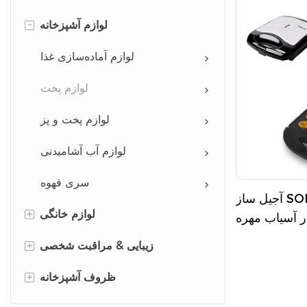
-
لوازم آشپزخانه
لوازم آماده‌سازی غذا
لوازم پخت
لوازم پخت و پز
لوازم آب آشامیدنی
سری قهوه
آجیل ساز SOKANY HY-711 با گرمایش
+
لوازم خانگی
+
لوازم مراقبت از پوشاک
زیبایی & مراقبت شخصی
+
لوازم نظافت
لوازم آرایش مو
ظروف آشپزخانه