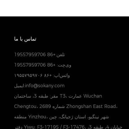
تماس با ما
تلفن:
+86 19557959706
وی‌چت: +86 19557959706
واتس‌اپ: +۸۶ ۱۹۵۵۷۹۵۹۷۰۶
ایمیل:info@sokany.com
مقر: طبقه 3، ساختمان T3، عمارت Wuchan
Chengtou، شماره 2689 Zhongshan East Road،
منطقه Yinzhou، شهر نینگبو، استان ژجیانگ، چین
دفتر Yiwu: F3-17195 / F3-17476، خیابان 4، طبقه 3،