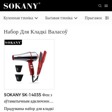
Кухонная тэхніка
Бытавая тэхніка
Прыгажосць & А
Набор Для Кладкі Валасоў
SOKANY SK-14035 Фен з
аўтаматычным адключэннем
і керамічны выпрамляльнік
Прадуманы набор для кладкі