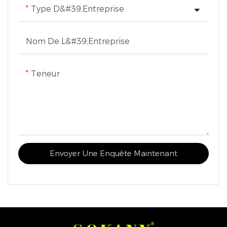
perturbation
minimum. La conception
Type D&#39;entreprise
compacte a une taille de
boîte de 305 * 135 * 520
Nom De L&#39;entreprise
mm, ce qui facilite le
stockage et le transport.
Teneur
Que vous cherchiez à
réchauffer une petite
pièce ou à maintenir le
confort dans un espace
personnel, le SK-18003
Envoyer Une Enquête Maintenant
offre des solutions de
chauffage efficaces,
sûres et silencieuses