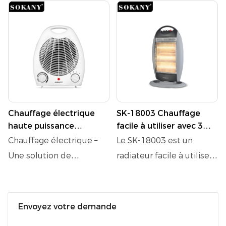
Chauffage électrique
SK-18003 Chauffage
haute puissance
facile à utiliser avec 3
SOKANY SK-1650 pour
modes - sûr, fiable et
Chauffage électrique –
Le SK-18003 est un
toute la maison,
silencieux
Une solution de
radiateur facile à utiliser
chauffage rapide en 3
chauffage haute
avec 3 modes distincts
secondes
puissance qui fournit de
pour répondre à divers
la chaleur dans toute la
besoins de chauffage.
Envoyez votre demande
maison en seulement 3
Conçu avec la sécurité et