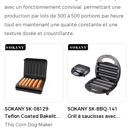
avec un fonctionnement convivial, permettant une
production par lots de 300 à 500 portions par heure
tout en maintenant une qualité constante et une
texture dorée et croustillante.
SOKANY SK-08129
SOKANY SK-BBQ-141
Teflon Coated Bakelite
Grill à saucisses avec
Corn Dog Maker - 850W
plaque antiadhésive et
This Corn Dog Maker
Fast Heating
contrôle du thermostat