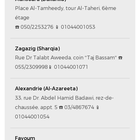
Place Al-Tamheedy, tour Al-Taheri, 6ème
étage
☎️ 050/2253276 📱 01044001053
Zagazig (Sharqia)
Rue Dr Talabt Aweeda, coin "Taj Bassam" ☎️
055/2309998📱 01044001071
Alexandrie (Al-Azareeta)
33, rue Dr. Abdel Hamid Badawi, rez-de-
chaussée, appt. 5 ☎️ 03/4867674 📱
01044001054
Fayoum