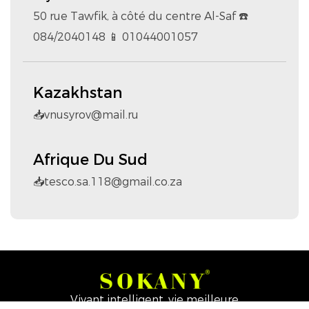
50 rue Tawfik, à côté du centre Al-Saf ☎️
084/2040148 📱 01044001057
Kazakhstan
📥vnusyrov@mail.ru
Afrique Du Sud
📥tesco.sa.118@gmail.co.za
Vivant intelligent, vie meilleure