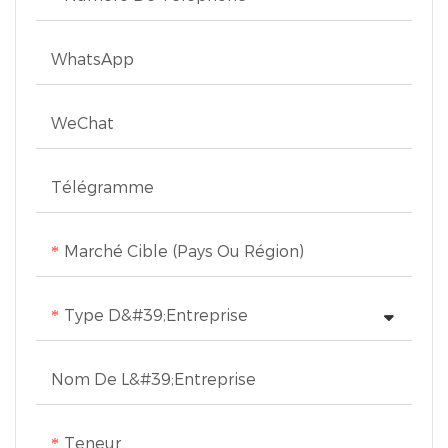
quotidien grâce à sa
préparation rapide en
WhatsApp
une seule touche et sa
simplicité d'utilisation.
WeChat
Télégramme
Marché Cible (pays Ou Région)
Type D&#39;entreprise
Nom De L&#39;entreprise
Teneur