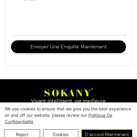
Envoyer Une Enquête Maintenant
Vivant intelligent, vie meilleure
We use cookies to ensure that we give you the best experience
on and off our website. please review our
Politique De
Copyright © 2026
Yiwu Mingge Electric Appliance
Confidentialité
Co., LTD. ▏
Télécharger le catalogue
▏
politique de
Nous Contacter
Reject
Cookies
D'accord Maintenant
confidentialité
▏
Conditions générales