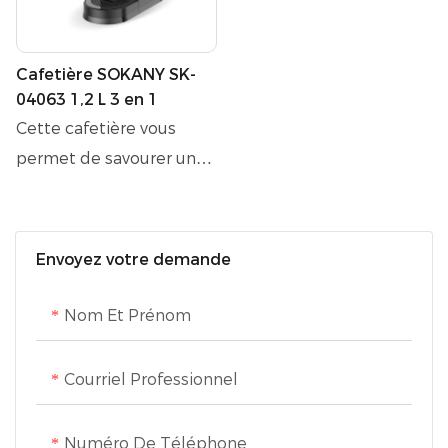
Cafetière SOKANY SK-
04063 1,2 L 3 en 1
Cette cafetière vous
permet de savourer un
café digne d'un barista
chez vous grâce à sa
pression de 15 bars et sa
Envoyez votre demande
puissance de chauffe
rapide de 1500 W.
Nom Et Prénom
Espresso, americano,
mousse de lait ou eau
Courriel Professionnel
chaude : elle s'intègre
facilement à votre
Numéro De Téléphone