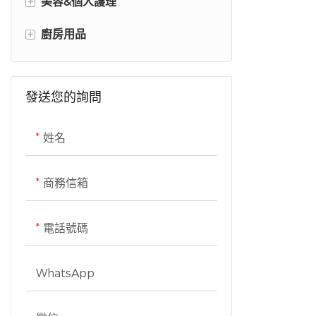
+
美容&個人護理
確保安全性和
+
廚房用品
美髮工具
45dB，讓您
個人護理用品
炊具
發送您的詢問
醫療保健設備
姓名
商務信箱
電話號碼
WhatsApp