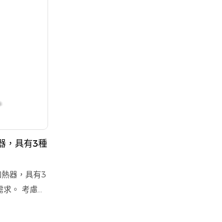
熱器，具有3種
加熱器，具有3
求。 考慮到
增強的阻燃材
安心。 該加