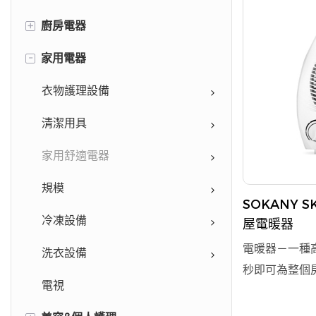
+
廚房電器
-
家用電器
食品加工設備
烘焙用具
衣物護理設備
烹飪用具
清潔用具
飲用水設備
家用舒適電器
咖啡系列
規模
SOKANY S
冷凍設備
屋電暖器
電暖器－一種
洗衣設備
秒即可為整個
電視
技術，確保熱
適的冬天。 