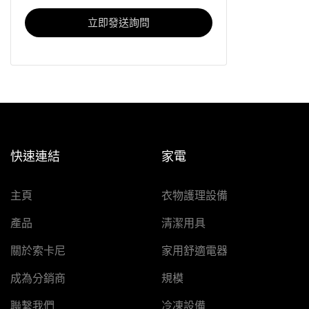
立即發送詢問
快速連結
家電
主頁
衣物護理設備
產品
清潔用具
關於索卡尼
家用舒適電器
成為分銷商
規模
聯繫我們
冷凍設備