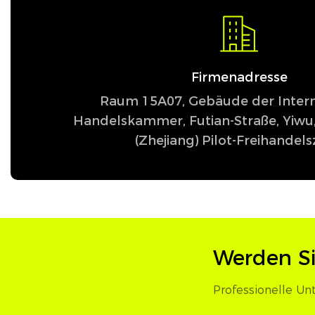
Firmenadresse
Raum 15A07, Gebäude der Intern
Handelskammer, Futian-Straße, Yiwu,
(Zhejiang) Pilot-Freihandel
Werden S
Professionelle Un