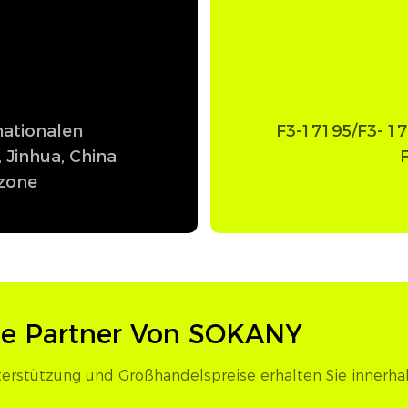
ationalen
F3-17195/F3- 174
 Jinhua, China
szone
ie Partner Von SOKANY
terstützung und Großhandelspreise erhalten Sie innerha