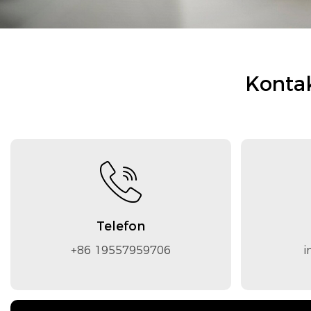
Kontak
Telefon
+86 19557959706
i