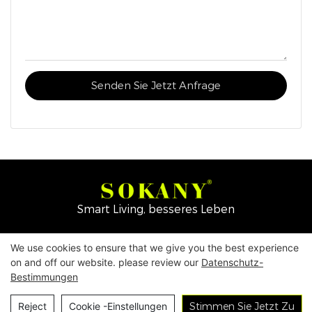
Senden Sie Jetzt Anfrage
Smart Living, besseres Leben
Copyright © 2026
Yiwu Mingge Electric Appliance
We use cookies to ensure that we give you the best experience
on and off our website. please review our
Datenschutz-
Co., LTD. ▏
Katalog herunterladen
▏
Bestimmungen
Datenschutzrichtlinie
▏
Allgemeine
Kontaktiere Uns
Reject
Cookie -Einstellungen
Stimmen Sie Jetzt Zu
Geschäftsbedingungen