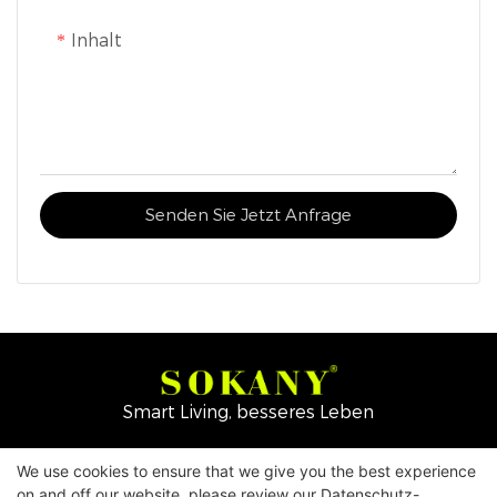
Inhalt
Senden Sie Jetzt Anfrage
Smart Living, besseres Leben
Copyright © 2026
Yiwu Mingge Electric Appliance
We use cookies to ensure that we give you the best experience
on and off our website. please review our
Datenschutz-