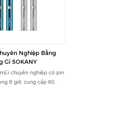
Chuyên Nghiệp Bằng
g Gỉ SOKANY
 mũi chuyên nghiệp có pin
ong 8 giờ, cung cấp 60
 không dây. Đầu cắt bằng
ỉ cao cấp đảm bảo cắt tỉa
ông gây dị ứng với khả
 dễ dàng. Được thiết kế để
 vệ sinh, tông đơ chống
y cung cấp dịch vụ chải