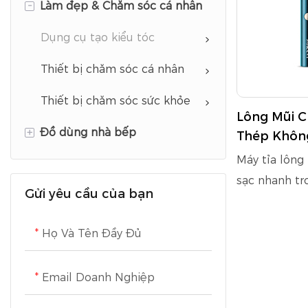
-
Làm đẹp & Chăm sóc cá nhân
Thiết bị làm bánh
Thiết bị chăm sóc quần áo
Thiết bị nấu ăn
Thiết bị vệ sinh
Dụng cụ tạo kiểu tóc
Thiết bị cung cấp nước uống
Thiết bị tiện nghi gia đình
Thiết bị chăm sóc cá nhân
Bộ sưu tập cà phê
Tỉ lệ
Thiết bị chăm sóc sức khỏe
Lông Mũi 
+
Đồ dùng nhà bếp
Thiết bị làm lạnh
Thép Khôn
Máy tỉa lông
Máy giặt
Đồ dùng nấu ăn
sạc nhanh tr
Gửi yêu cầu của bạn
TV
phút sử dụng
thép không g
Họ Và Tên Đầy Đủ
chính xác, kh
năng bảo trì
Email Doanh Nghiệp
có độ bền và
thấm nước nà