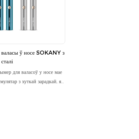
 валасы ў носе SOKANY з
сталі
ымер для валасоў у носе мае
мулятар з хуткай зарадкай, які
 хвілін бесправадной працы.
лоўка з нержавеючай сталі
забяспечвае дакладнае,
 абразанне з лёгкім
м. Створаны для
 гігіены, гэты