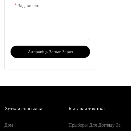
Задаволены
Адправіць Запыт Зараз
Хуткая спасылка
Бытавая тэхніка
Дом
Прыборы Для Догляду За