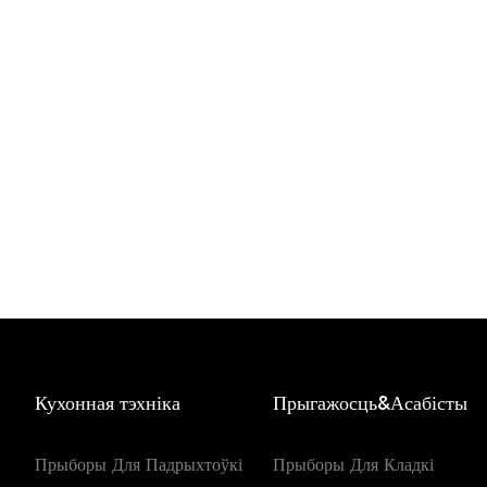
Кухонная тэхніка
Прыгажосць&Асабісты
Прыборы Для Падрыхтоўкі
Прыборы Для Кладкі