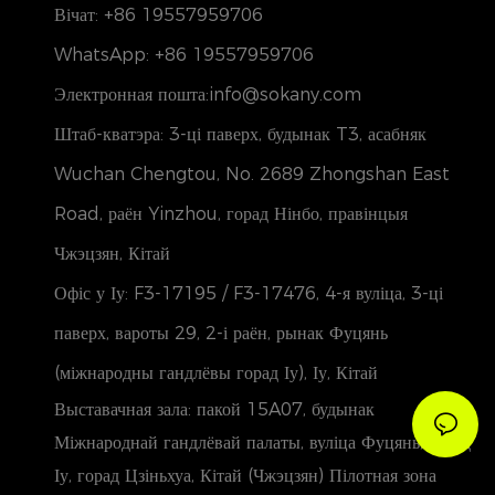
Вічат: +86 19557959706
WhatsApp: +86 19557959706
Электронная пошта:info@sokany.com
Штаб-кватэра: 3-ці паверх, будынак T3, асабняк
Wuchan Chengtou, No. 2689 Zhongshan East
Road, раён Yinzhou, горад Нінбо, правінцыя
Чжэцзян, Кітай
Офіс у Іу: F3-17195 / F3-17476, 4-я вуліца, 3-ці
паверх, вароты 29, 2-і раён, рынак Фуцянь
(міжнародны гандлёвы горад Іу), Іу, Кітай
Выставачная зала: пакой 15A07, будынак
Міжнароднай гандлёвай палаты, вуліца Фуцянь, горад
Іу, горад Цзіньхуа, Кітай (Чжэцзян) Пілотная зона