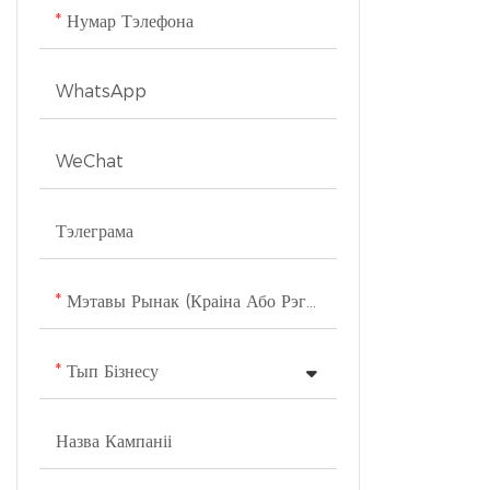
Нумар Тэлефона
воданепраніка
салонны догля
WhatsApp
WeChat
Тэлеграма
Мэтавы Рынак (краіна Або Рэгіён)
Тып Бізнесу
Назва Кампаніі