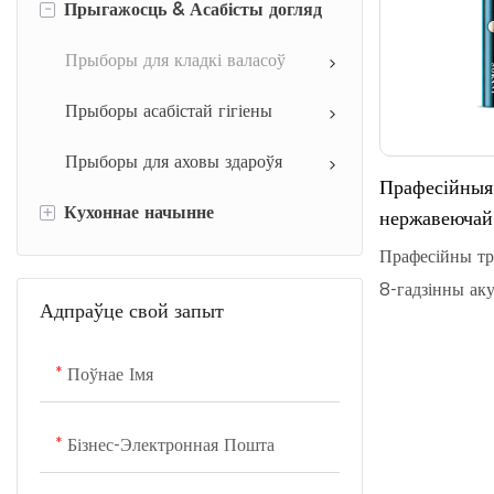
-
Прыгажосць & Асабісты догляд
Прыборы для выпечкі
Прыборы для догляду за
адзеннем
Кухонныя прыборы
Прыборы для кладкі валасоў
Прыборы для ўборкі
Прыборы для пітной вады
Прыборы асабістай гігіены
Бытавая тэхніка
Кававая серыя
Прыборы для аховы здароўя
Прафесійныя
Маштаб
+
Кухоннае начынне
нержавеючай 
Халадзільныя прыборы
Прафесійны тр
Кухонны посуд
8-гадзінны аку
Пральныя прыборы
Адпраўце свой запыт
забяспечвае 60
Тэлевізары
Яго рэжучая га
Поўнае Імя
прэміум-класа 
гіпаалергеннае
Бізнес-Электронная Пошта
абслугоўванне
даўгавечнасці і