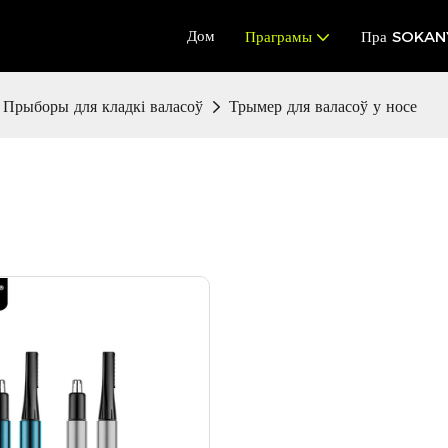
Дом
Праграмы
Пра SOKAN
Прыборы для кладкі валасоў
Трымер для валасоў у носе