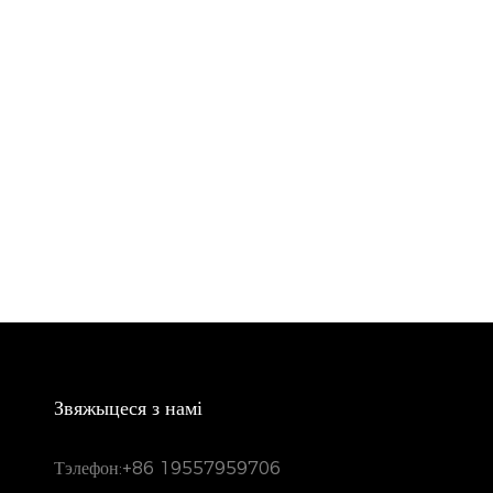
Звяжыцеся з намі
Тэлефон:
+86 19557959706