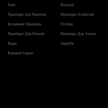
Ежы
Валасоў
Прыборы Для Выпечкі
Прыборы Асабістай
Кухонныя Прыборы
Гігіены
Прыборы Для Пітной
Прыборы Для Аховы
Вады
Здароўя
Кававая Серыя