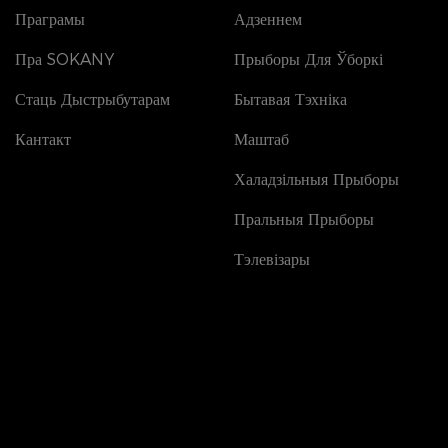
Праграмы
Адзеннем
Пра SOKANY
Прыборы Для Ўборкі
Стаць Дыстрыбутарам
Бытавая Тэхніка
Кантакт
Маштаб
Халадзільныя Прыборы
Пральныя Прыборы
Тэлевізары