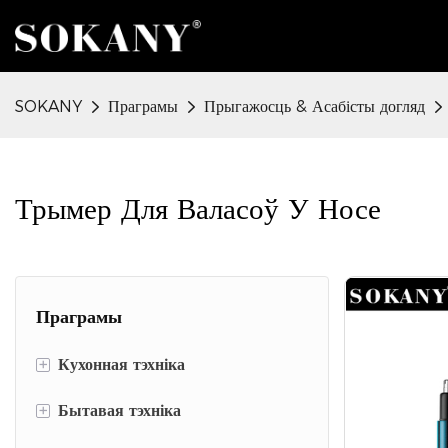
SOKANY
Праграмы
Прыгажосць & Асабісты догляд
Трымер Для Валасоў У Носе
Праграмы
+
Кухонная тэхніка
+
Бытавая тэхніка
Прыборы для падрыхтоўкі ежы