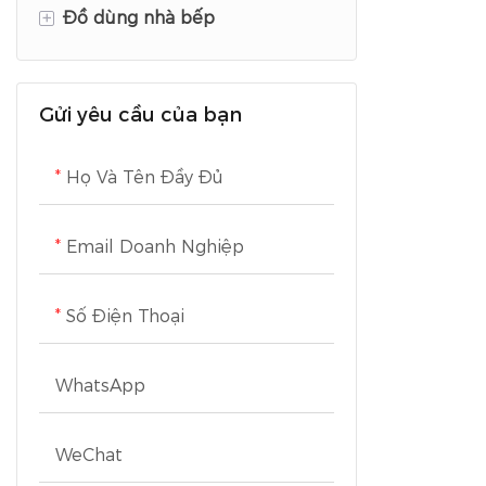
+
Đồ dùng nhà bếp
Thiết bị vệ sinh
Dụng cụ tạo kiểu tóc
Thiết bị tiện nghi gia đình
Thiết bị chăm sóc cá nhân
Đồ dùng nấu ăn
Gửi yêu cầu của bạn
Tỉ lệ
Thiết bị chăm sóc sức khỏe
Thiết bị làm lạnh
Họ Và Tên Đầy Đủ
Máy giặt
Email Doanh Nghiệp
TV
Số Điện Thoại
WhatsApp
WeChat