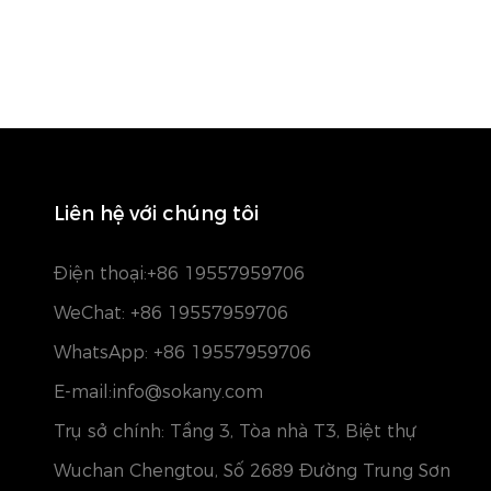
Liên hệ với chúng tôi
Điện thoại:
+86 19557959706
WeChat: +86 19557959706
WhatsApp: +86 19557959706
E-mail:info@sokany.com
Trụ sở chính: Tầng 3, Tòa nhà T3, Biệt thự
Wuchan Chengtou, Số 2689 Đường Trung Sơn