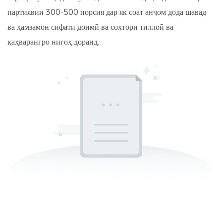
партиявии 300-500 порсия дар як соат анҷом дода шавад
ва ҳамзамон сифати доимӣ ва сохтори тиллоӣ ва
қаҳварангро нигоҳ доранд.