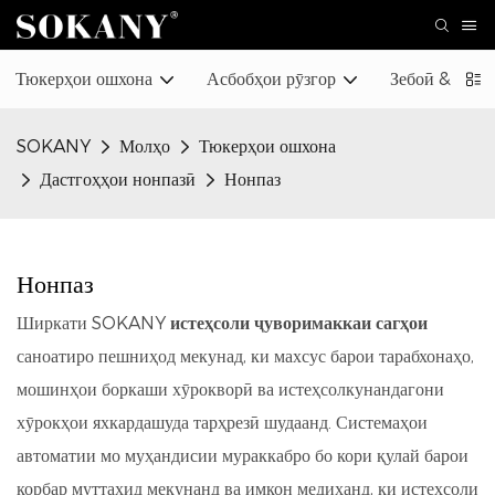
Тюкерҳои ошхона
Асбобҳои рӯзгор
Зебоӣ & Ниг
SOKANY
Молҳо
Тюкерҳои ошхона
Дастгоҳҳои нонпазӣ
Нонпаз
Нонпаз
Ширкати SOKANY
истеҳсоли ҷуворимаккаи сагҳои
саноатиро пешниҳод мекунад, ки махсус барои тарабхонаҳо,
мошинҳои боркаши хӯрокворӣ ва истеҳсолкунандагони
хӯрокҳои яхкардашуда тарҳрезӣ шудаанд. Системаҳои
автоматии мо муҳандисии мураккабро бо кори қулай барои
корбар муттаҳид мекунанд ва имкон медиҳанд, ки истеҳсоли