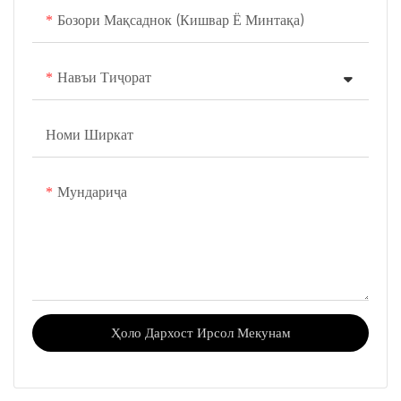
Бозори Мақсаднок (кишвар Ё Минтақа)
Навъи Тиҷорат
Номи Ширкат
Мундариҷа
Ҳоло Дархост Ирсол Мекунам