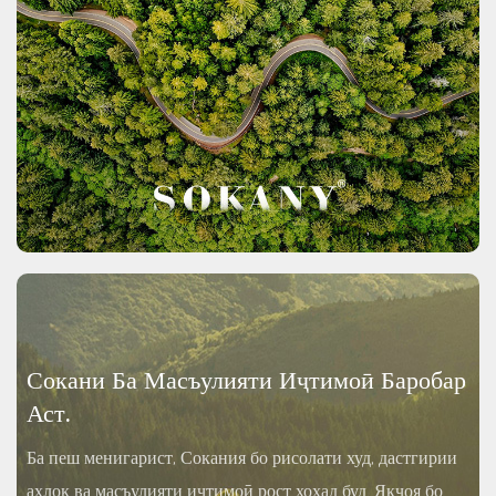
Сокани Ба Масъулияти Иҷтимоӣ Баробар
Аст.
Ба пеш менигарист, Сокания бо рисолати худ, дастгирии
ахлоқ ва масъулияти иҷтимоӣ рост хоҳад буд. Якҷоя бо