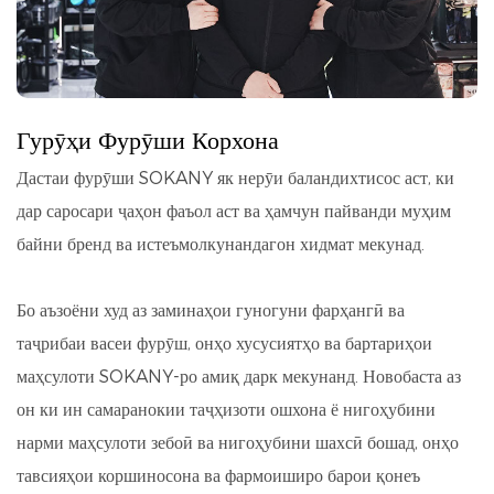
Гурӯҳи Фурӯши Корхона
Дастаи фурӯши SOKANY як нерӯи баландихтисос аст, ки
дар саросари ҷаҳон фаъол аст ва ҳамчун пайванди муҳим
байни бренд ва истеъмолкунандагон хидмат мекунад.
Бо аъзоёни худ аз заминаҳои гуногуни фарҳангӣ ва
таҷрибаи васеи фурӯш, онҳо хусусиятҳо ва бартариҳои
маҳсулоти SOKANY-ро амиқ дарк мекунанд. Новобаста аз
он ки ин самаранокии таҷҳизоти ошхона ё нигоҳубини
нарми маҳсулоти зебоӣ ва нигоҳубини шахсӣ бошад, онҳо
тавсияҳои коршиносона ва фармоиширо барои қонеъ