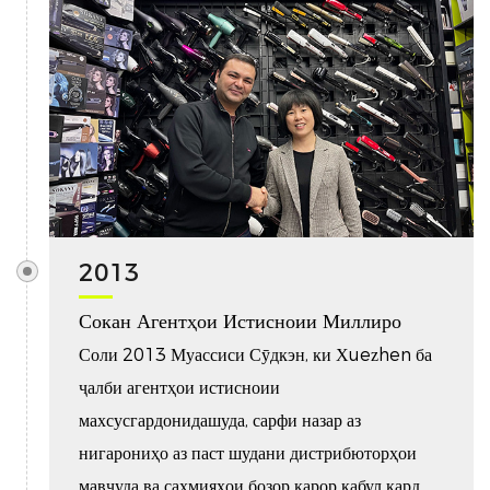
2013
Сокан Агентҳои Истисноии Миллиро
Соли 2013 Муассиси Сӯдкэн, ки Xuezhen ба
ҷалби агентҳои истисноии
махсусгардонидашуда, сарфи назар аз
нигарониҳо аз паст шудани дистрибюторҳои
мавҷуда ва саҳмияҳои бозор қарор қабул кард.