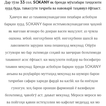
Дар тӯли 33 сол, SOKANY як бренди мӯътабари таҷҳизоти
хурд буда, тавассути таҷриба ва навоварӣ таҳаввул ёфтааст.
Ҳамчун яке аз таъминкунандагони пешбари асбобҳои
барқии хурд, SOKANY барои истеъмолкунандагони ҷаҳонӣ
як мағозаи ягонаро бо доираи васеи маҳсулот, аз ҷумла
ошхона, зебоӣ, нигоҳубини мӯй, нигоҳубини шахсӣ ва
лавозимоти зарурии хона пешниҳод мекунад. Обрӯи
устувори мо бар эътимоди соҳавӣ ва занҷираи боэътимоди
таъминот асос ёфтааст, ки маҳсулоти пойдор ва босифатро
таъмин мекунад. Бренди асбобҳои барқии хурди SOKANY
анъана ва роҳбарӣро муттаҳид мекунад ва шуморо барои
таҷрибаи сафари хариди фардӣ ва касбӣ, ки ба ниёзҳои
гуногун, хоҳ барои ороиши фармоишӣ ё вазифаҳои
боэътимод, ҷавобгӯ аст, даъват мекунад. Мероси мероси мо
ва пойгоҳи қавии истеҳсолии мо кафолат медиҳад, ки мо