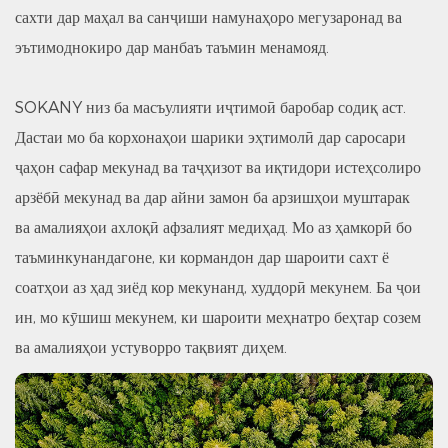
сахти дар маҳал ва санҷиши намунаҳоро мегузаронад ва
эътимоднокиро дар манбаъ таъмин менамояд.
SOKANY низ ба масъулияти иҷтимоӣ баробар содиқ аст.
Дастаи мо ба корхонаҳои шарики эҳтимолӣ дар саросари
ҷаҳон сафар мекунад ва таҷҳизот ва иқтидори истеҳсолиро
арзёбӣ мекунад ва дар айни замон ба арзишҳои муштарак
ва амалияҳои ахлоқӣ афзалият медиҳад. Мо аз ҳамкорӣ бо
таъминкунандагоне, ки кормандон дар шароити сахт ё
соатҳои аз ҳад зиёд кор мекунанд, худдорӣ мекунем. Ба ҷои
ин, мо кӯшиш мекунем, ки шароити меҳнатро беҳтар созем
ва амалияҳои устуворро тақвият диҳем.