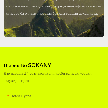
шарикон ва кормандони мо, мо роҳи пешрафтаи саноат ва
ҳунарро ба ояндаи назаррас боз ҳам равшан хоҳем кард.
Шарик Бо SOKANY
Дар давоми 24 соат дастгирии касбӣ ва нархгузории
яклухтро гиред.
Номи Пурра