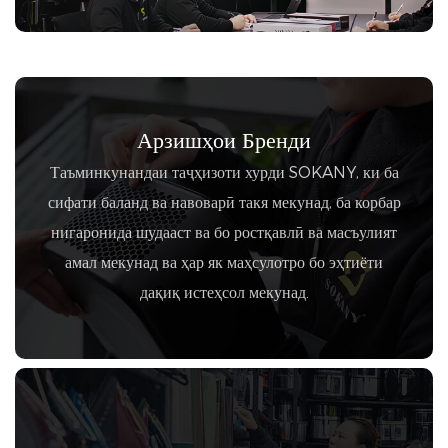
Арзишҳои Бренди
Таъминкунандаи таҷҳизоти хурди SOKANY, ки ба
сифати баланд ва навоварӣ такя мекунад, ба корбар
нигаронида шудааст ва бо ростқавлӣ ва масъулият
амал мекунад ва ҳар як маҳсулотро бо эҳтиёти
дақиқ истеҳсол мекунад.