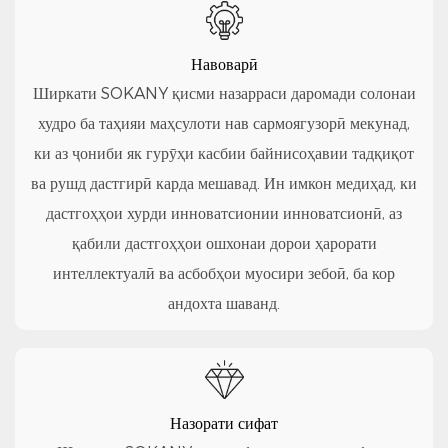
Навоварӣ
Ширкати SOKANY қисми назарраси даромади солонаи
худро ба таҳияи маҳсулоти нав сармоягузорӣ мекунад,
ки аз ҷониби як гурӯҳи касбии байнисоҳавии тадқиқот
ва рушд дастгирӣ карда мешавад. Ин имкон медиҳад, ки
дастгоҳҳои хурди инноватсионии инноватсионӣ, аз
қабили дастгоҳҳои ошхонаи дорои ҳарорати
интеллектуалӣ ва асбобҳои муосири зебоӣ, ба кор
андохта шаванд.
Назорати сифат