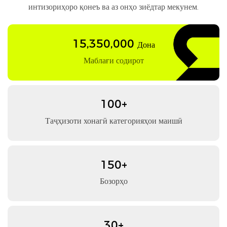
интизориҳоро қонеъ ва аз онҳо зиёдтар мекунем.
15,350,000
Дона
Маблағи содирот
100+
Таҷҳизоти хонагӣ категорияҳои маишӣ
150+
Бозорҳо
30+