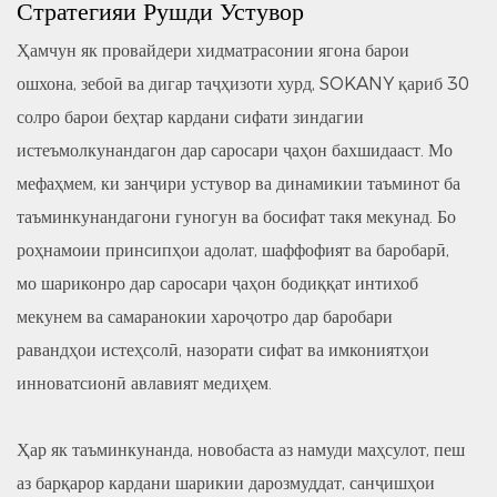
Стратегияи Рушди Устувор
Ҳамчун як провайдери хидматрасонии ягона барои
ошхона, зебоӣ ва дигар таҷҳизоти хурд, SOKANY қариб 30
солро барои беҳтар кардани сифати зиндагии
истеъмолкунандагон дар саросари ҷаҳон бахшидааст. Мо
мефаҳмем, ки занҷири устувор ва динамикии таъминот ба
таъминкунандагони гуногун ва босифат такя мекунад. Бо
роҳнамоии принсипҳои адолат, шаффофият ва баробарӣ,
мо шариконро дар саросари ҷаҳон бодиққат интихоб
мекунем ва самаранокии хароҷотро дар баробари
равандҳои истеҳсолӣ, назорати сифат ва имкониятҳои
инноватсионӣ авлавият медиҳем.
Ҳар як таъминкунанда, новобаста аз намуди маҳсулот, пеш
аз барқарор кардани шарикии дарозмуддат, санҷишҳои