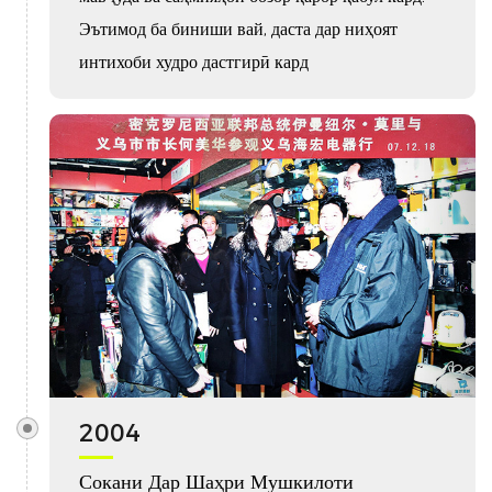
Эътимод ба биниши вай, даста дар ниҳоят
интихоби худро дастгирӣ кард
2004
Сокани Дар Шаҳри Мушкилоти