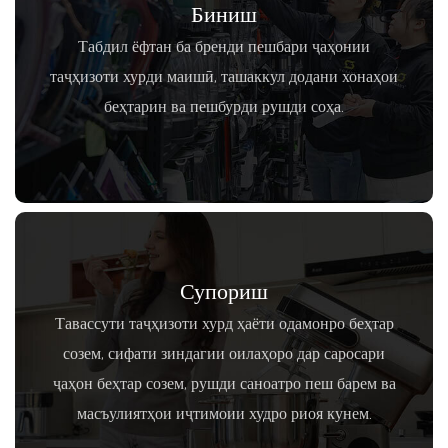
Биниш
Табдил ёфтан ба бренди пешбари ҷаҳонии
таҷҳизоти хурди маишӣ, ташаккул додани хонаҳои
беҳтарин ва пешбурди рушди соҳа.
Супориш
Тавассути таҷҳизоти хурд ҳаёти одамонро беҳтар
созем, сифати зиндагии оилаҳоро дар саросари
ҷаҳон беҳтар созем, рушди саноатро пеш барем ва
масъулиятҳои иҷтимоии худро риоя кунем.