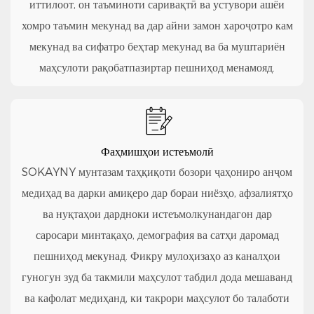
иттилоот, он таъминоти саривақтӣ ва устувори ашёи
хомро таъмин мекунад ва дар айни замон хароҷотро кам
мекунад ва сифатро беҳтар мекунад ва ба муштариён
маҳсулоти рақобатпазиртар пешниҳод менамояд.
Фаҳмишҳои истеъмолӣ
SOKAYNY мунтазам таҳқиқоти бозори ҷаҳониро анҷом
медиҳад ва дарки амиқеро дар бораи ниёзҳо, афзалиятҳо
ва нуқтаҳои дардноки истеъмолкунандагон дар
саросари минтақаҳо, демография ва сатҳи даромад
пешниҳод мекунад. Фикру мулоҳизаҳо аз каналҳои
гуногун зуд ба такмили маҳсулот табдил дода мешаванд
ва кафолат медиҳанд, ки такрори маҳсулот бо талаботи