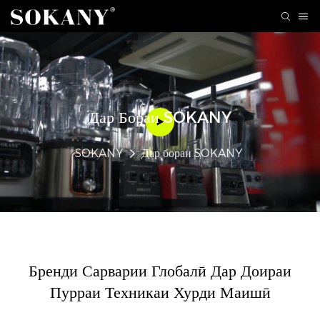
Дар Бораи SOKANY
SOKANY
Дар бораи SOKANY
Бренди Сарварии Глобалӣ Дар Доираи
Пурраи Техникаи Хурди Маишӣ