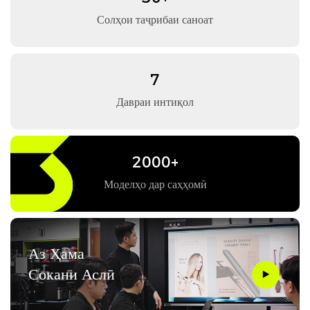
Солҳои таҷрибаи саноат
7
Давраи интиқол
2000+
Моделҳо дар саҳҳомӣ
Аз Ҳама
Сокани Аслӣ