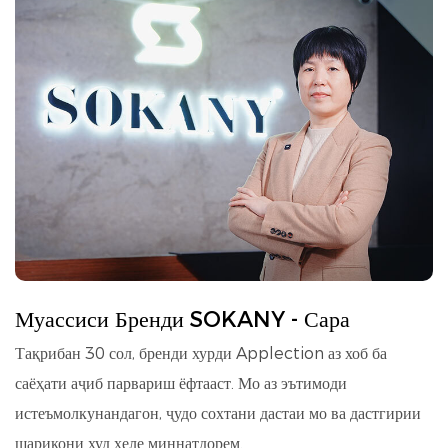
Муассиси Бренди SOKANY - Сара
Тақрибан 30 сол, бренди хурди Applection аз хоб ба
саёҳати аҷиб парвариш ёфтааст. Мо аз эътимоди
истеъмолкунандагон, ҷудо сохтани дастаи мо ва дастгирии
шарикони худ хеле миннатдорем.