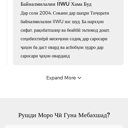
Байналмилалии IIWU Хама Буд
Дар соли 2004, Сокани дар шаҳри Тиҷорати
байналмилалии IIWU хос шуд. Ба нархҳои
сифат, рақобатпазир ва беайбӣ эътимод дошт,
соҳибихтиёрӣ мизоҷони содиқ дар саросари
ҷаҳон ба даст овард ва асбобҳои худро дар
саросари ҷаҳон оварданд
Expand More
Рушди Моро Чӣ Гуна Мебахшад?