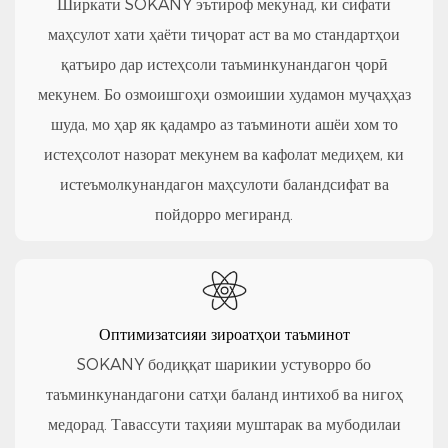
Ширкати SOKANY эътироф мекунад, ки сифати
маҳсулот хати ҳаёти тиҷорат аст ва мо стандартҳои
қатъиро дар истеҳсоли таъминкунандагон ҷорӣ
мекунем. Бо озмоишгоҳи озмоишии худамон муҷаҳҳаз
шуда, мо ҳар як қадамро аз таъминоти ашёи хом то
истеҳсолот назорат мекунем ва кафолат медиҳем, ки
истеъмолкунандагон маҳсулоти баландсифат ва
пойдорро мегиранд.
Оптимизатсияи зироатҳои таъминот
SOKANY бодиққат шарикии устуворро бо
таъминкунандагони сатҳи баланд интихоб ва нигоҳ
медорад. Тавассути таҳияи муштарак ва мубодилаи