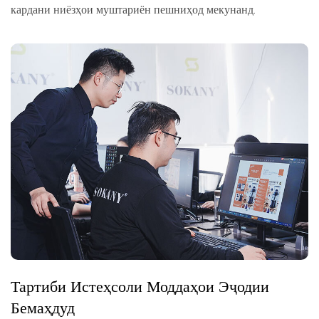
кардани ниёзҳои муштариён пешниҳод мекунанд.
Тартиби Истеҳсоли Моддаҳои Эҷодии
Бемаҳдуд