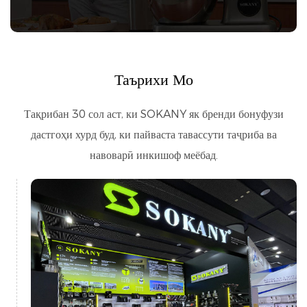
Таърихи Мо
Тақрибан 30 сол аст, ки SOKANY як бренди бонуфузи
дастгоҳи хурд буд, ки пайваста тавассути таҷриба ва
навоварӣ инкишоф меёбад.