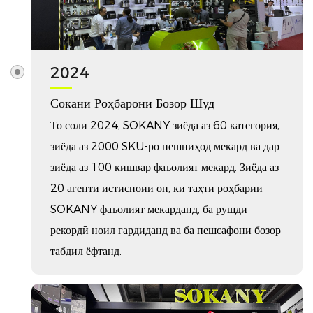
2024
Сокани Роҳбарони Бозор Шуд
То соли 2024, SOKANY зиёда аз 60 категория,
зиёда аз 2000 SKU-ро пешниҳод мекард ва дар
зиёда аз 100 кишвар фаъолият мекард. Зиёда аз
20 агенти истисноии он, ки таҳти роҳбарии
SOKANY фаъолият мекарданд, ба рушди
рекордӣ ноил гардиданд ва ба пешсафони бозор
табдил ёфтанд.