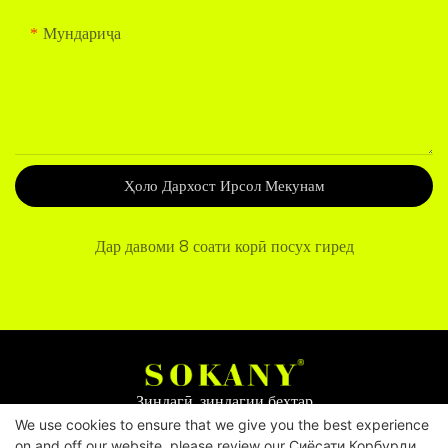
Мундариҷа
Ҳоло Дархост Ирсол Мекунам
Дар давоми 8 соати корӣ посух гиред
Зиндагӣ, зиндагии беҳтар
We use cookies to ensure that we give you the best experience
on and off our website. please review our
Сиёсати Корбурди