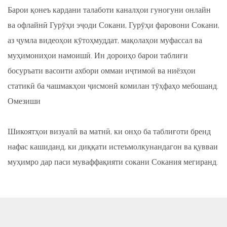
Барои қонеъ кардани талаботи каналҳои гуногуни онлайн
ва офлайнӣ Гурӯҳи эҷоди Сокани, Гурӯҳи фаровони Сокани,
аз ҷумла видеоҳои кӯтоҳмуддат, мақолаҳои муфассал ва
муҳимониҳои намоишӣ. Ин дороиҳо барои таблиғи
босуръати васоити ахбори оммаи иҷтимоӣ ва ниёзҳои
статикӣ ба чашмакҳои ҷисмонӣ комилан тӯҳфаҳо мебошанд.
Омезиши
Шикоятҳои визуалӣ ва матнӣ, ки онҳо ба таблиғоти бренд
нафас кашиданд, ки диққати истеъмолкунандагон ва қувваи
муҳимро дар паси муваффақияти сокани Сокания мегиранд.