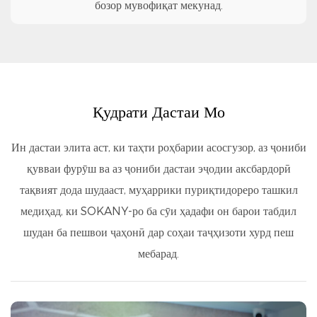
бозор мувофиқат мекунад.
Қудрати Дастаи Мо
Ин дастаи элита аст, ки таҳти роҳбарии асосгузор, аз ҷониби
қувваи фурӯш ва аз ҷониби дастаи эҷодии аксбардорӣ
тақвият дода шудааст, муҳаррики пуриқтидореро ташкил
медиҳад, ки SOKANY-ро ба сӯи ҳадафи он барои табдил
шудан ба пешвои ҷаҳонӣ дар соҳаи таҷҳизоти хурд пеш
мебарад.