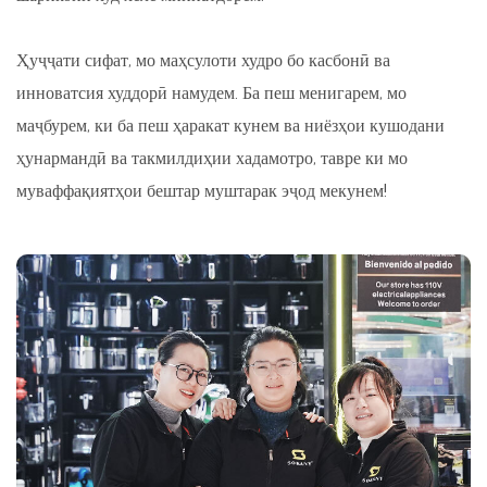
Ҳуҷҷати сифат, мо маҳсулоти худро бо касбонӣ ва
инноватсия худдорӣ намудем. Ба пеш менигарем, мо
маҷбурем, ки ба пеш ҳаракат кунем ва ниёзҳои кушодани
ҳунармандӣ ва такмилдиҳии хадамотро, тавре ки мо
муваффақиятҳои бештар муштарак эҷод мекунем!