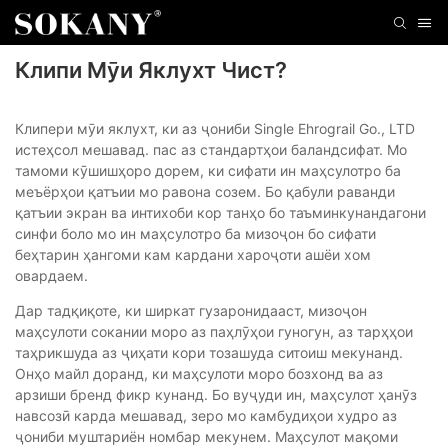
Клипи Мӯи Яклухт Чист?
Клипери мӯи яклухт, ки аз ҷониби Single Ehrograil Go., LTD
истеҳсол мешавад. пас аз стандартҳои баландсифат. Мо
тамоми кӯшишҳоро дорем, ки сифати ин маҳсулотро ба
меъёрҳои қатъии мо равона созем. Бо қабули раванди
қатъии экран ва интихоби кор танҳо бо таъминкунандагони
синфи боло мо ин маҳсулотро ба мизоҷон бо сифати
беҳтарин ҳангоми кам кардани хароҷоти ашёи хом
овардаем.
Дар тадқиқоте, ки ширкат гузаронидааст, мизоҷон
маҳсулоти сокании моро аз паҳлӯҳои гуногун, аз тарҳҳои
таҳрикшуда аз ҷиҳати кори тозашуда ситоиш мекунанд.
Онҳо майл доранд, ки маҳсулоти моро бозхонд ва аз
арзиши бренд фикр кунанд. Бо вуҷуди ин, маҳсулот ҳанӯз
навсозӣ карда мешавад, зеро мо камбудиҳои худро аз
ҷониби муштариён номбар мекунем. Маҳсулот мақоми