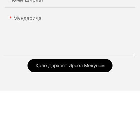
Мундариҷа
Ҳоло Дархост Ирсол Мекунам