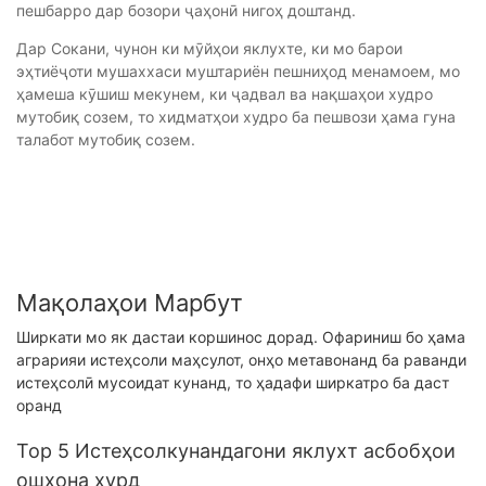
пешбарро дар бозори ҷаҳонӣ нигоҳ доштанд.
Дар Сокани, чунон ки мӯйҳои яклухте, ки мо барои
эҳтиёҷоти мушаххаси муштариён пешниҳод менамоем, мо
ҳамеша кӯшиш мекунем, ки ҷадвал ва нақшаҳои худро
мутобиқ созем, то хидматҳои худро ба пешвози ҳама гуна
талабот мутобиқ созем.
Мақолаҳои Марбут
Ширкати мо як дастаи коршинос дорад. Офариниш бо ҳама
аграрияи истеҳсоли маҳсулот, онҳо метавонанд ба раванди
истеҳсолӣ мусоидат кунанд, то ҳадафи ширкатро ба даст
оранд
Top 5 Истеҳсолкунандагони яклухт асбобҳои
ошхона хурд