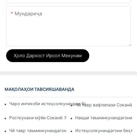
Мундариҷа
Ҳоло Дархост Ирсол Мекунам
МАҚОЛАҲОИ ТАВСИЯШАВАНДА
Чаро интихоби истеҳсолкунандаи боэътимоди асбобҳои рӯз
Чӣ тавр вафлипази Соканӣ н
Росткунаки мӯйи Соканӣ: Роҳи тағйирдиҳандаи бозӣ барои
Нақши таъминкунандагони м
Чӣ тавр таъминкунандагони таҷҳизоти ошхонаи босифатро 
Истеҳсолкунандагони беҳтар