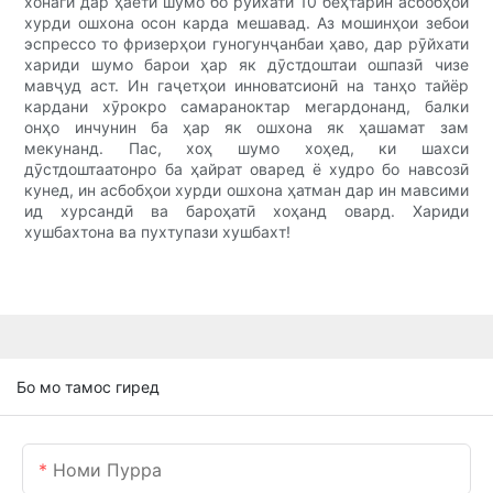
хонагӣ дар ҳаёти шумо бо рӯйхати 10 беҳтарин асбобҳои
хурди ошхона осон карда мешавад. Аз мошинҳои зебои
эспрессо то фризерҳои гуногунҷанбаи ҳаво, дар рӯйхати
хариди шумо барои ҳар як дӯстдоштаи ошпазӣ чизе
мавҷуд аст. Ин гаҷетҳои инноватсионӣ на танҳо тайёр
кардани хӯрокро самараноктар мегардонанд, балки
онҳо инчунин ба ҳар як ошхона як ҳашамат зам
мекунанд. Пас, хоҳ шумо хоҳед, ки шахси
дӯстдоштаатонро ба ҳайрат оваред ё худро бо навсозӣ
кунед, ин асбобҳои хурди ошхона ҳатман дар ин мавсими
ид хурсандӣ ва бароҳатӣ хоҳанд овард. Хариди
хушбахтона ва пухтупази хушбахт!
Бо мо тамос гиред
Номи Пурра