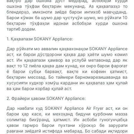
вақтро дар ошхона дӯст медорад, асбобҳои хурди
ошхона тӯҳфаи беҳтарин мекунанд. Аз қаҳвапазҳо то
блендерҳо, имконоти зиёде барои интихоб мавҷуданд.
Барои кӯмак ба шумо дар ҷустуҷӯи шумо, мо рӯйхати 10
беҳтарин тӯҳфаҳои идонаи асбобҳои хурди ошхона
тартиб додем.
1. Қаҳвапази SOKANY Appliance:
Дар рӯйхати мо аввалин қаҳвахонаҳои SOKANY Appliance
аст, ки барои дӯстдорони қаҳва дар ҳаёти шумо комил
аст. Ин қаҳвапази ҳамвор ва услубӣ метавонад дар як
вақт то 12 пиёла қаҳва дам кунад, ки онро барои фароғат
ё барои субҳи барвақт, вақте ки кофеин ҳатмист,
беҳтарин месозад. Бо таймери барномарезишаванда ва
хусусияти худкор хомӯш кардани ин қаҳвапаз ҳам қулай
ва ҳам барои корбар қулай аст.
2. Фрайери ҳавоии SOKANY Appliance:
Дар навбати худ SOKANY Appliance Air Fryer аст, ки он
барои ҳар касе, ки мехоҳанд бидуни қурбонии мазза
солимтар бихӯранд, ҳатмист. Ин асбоби гуногунҷабҳа
ҳавои гармро барои пухтани хӯрокҳо бе зарурати
равғани зиёдатӣ истифода мебарад. Бо сабади иқтидори