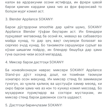
калон ва идоракунии осони истифода, ин фрери ҳавоӣ
барои қамчин кардани ҳама чиз аз фри фаронсавӣ то
болҳои мурғ комил аст.
3. Blender Appliance SOKANY:
Барои дӯстдорони smoothie дар ҳаёти шумо, SOKANY
Appliance Blender тӯҳфаи беҳтарин аст. Ин блендери
пурқувват метавонад ба осонӣ ях, меваҳо ва сабзавотро
майда кунад, то дар ҳеҷ вақт смузиҳои болаззат ва
серғизо эҷод кунад. Бо танзимоти сершумори суръат ва
кӯзаи шишагии пойдор, ин блендер бешубҳа дар ҳама
гуна ошхона чизи асосӣ мегардад.
4. Миксер барои дастгоҳи SOKANY:
Ба нонвойхонаҳои наврас миксери SOKANY Appliance
Stand-ро дӯст хоҳанд дошт, ки тозиёнаи таомҳои
хонагиро осон мекунад. Ин миксер стенд бо замимаҳои
гуногун, аз ҷумла қалмоқ ва шустушӯи хамир меояд, ки
онро барои ҳама чиз аз нон то кукиҳо комил месозад. Бо
муҳаррики пуриқтидор ва сохтори мустаҳкам, ин
миксер стенд барои давомнок сохта шудааст.
5. Дастгоҳи биринҷпазии SOKANY: