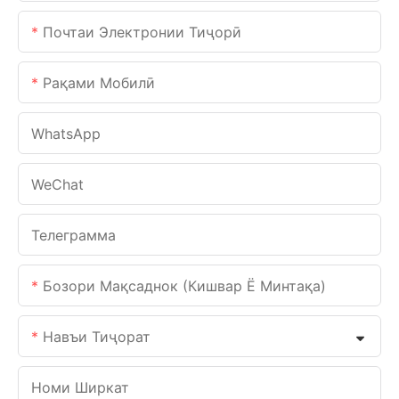
Почтаи Электронии Тиҷорӣ
Рақами Мобилӣ
WhatsApp
WeChat
Телеграмма
Бозори Мақсаднок (кишвар Ё Минтақа)
Навъи Тиҷорат
Номи Ширкат