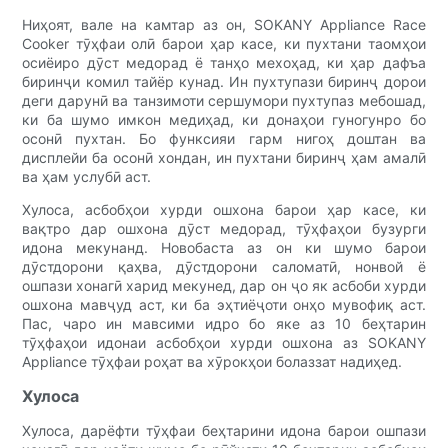
Ниҳоят, вале на камтар аз он, SOKANY Appliance Race
Cooker тӯҳфаи олӣ барои ҳар касе, ки пухтани таомҳои
осиёиро дӯст медорад ё танҳо мехоҳад, ки ҳар дафъа
биринҷи комил тайёр кунад. Ин пухтупази биринҷ дорои
деги дарунӣ ва танзимоти сершумори пухтупаз мебошад,
ки ба шумо имкон медиҳад, ки донаҳои гуногунро бо
осонӣ пухтан. Бо функсияи гарм нигоҳ доштан ва
дисплейи ба осонӣ хондан, ин пухтани биринҷ ҳам амалӣ
ва ҳам услубӣ аст.
Хулоса, асбобҳои хурди ошхона барои ҳар касе, ки
вақтро дар ошхона дӯст медорад, тӯҳфаҳои бузурги
идона мекунанд. Новобаста аз он ки шумо барои
дӯстдорони қаҳва, дӯстдорони саломатӣ, нонвой ё
ошпази хонагӣ харид мекунед, дар он ҷо як асбоби хурди
ошхона мавҷуд аст, ки ба эҳтиёҷоти онҳо мувофиқ аст.
Пас, чаро ин мавсими идро бо яке аз 10 беҳтарин
тӯҳфаҳои идонаи асбобҳои хурди ошхона аз SOKANY
Appliance тӯҳфаи роҳат ва хӯрокҳои болаззат надиҳед.
Хулоса
Хулоса, дарёфти тӯҳфаи беҳтарини идона барои ошпази