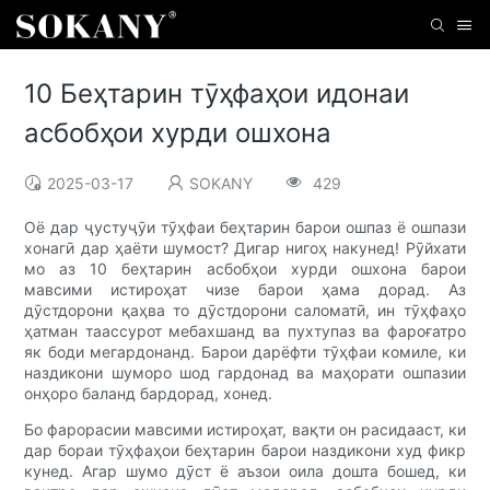
10 Беҳтарин тӯҳфаҳои идонаи
асбобҳои хурди ошхона
2025-03-17
SOKANY
429
Оё дар ҷустуҷӯи тӯҳфаи беҳтарин барои ошпаз ё ошпази
хонагӣ дар ҳаёти шумост? Дигар нигоҳ накунед! Рӯйхати
мо аз 10 беҳтарин асбобҳои хурди ошхона барои
мавсими истироҳат чизе барои ҳама дорад. Аз
дӯстдорони қаҳва то дӯстдорони саломатӣ, ин тӯҳфаҳо
ҳатман таассурот мебахшанд ва пухтупаз ва фароғатро
як боди мегардонанд. Барои дарёфти тӯҳфаи комиле, ки
наздикони шуморо шод гардонад ва маҳорати ошпазии
онҳоро баланд бардорад, хонед.
Бо фарорасии мавсими истироҳат, вақти он расидааст, ки
дар бораи тӯҳфаҳои беҳтарин барои наздикони худ фикр
кунед. Агар шумо дӯст ё аъзои оила дошта бошед, ки