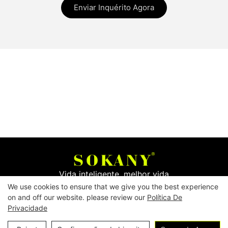
Enviar Inquérito Agora
Vida inteligente, melhor vida
We use cookies to ensure that we give you the best experience
on and off our website. please review our
Política De
Copyright © 2026
Yiwu Mingge Electric Appliance
Privacidade
Co., LTD. ▏
Baixar catálogo
▏
política de Privacidade