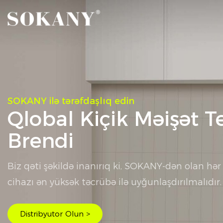
SOKANY ilə tərəfdaşlıq edin
Qlobal Kiçik Məişət T
Brendi
Biz qəti şəkildə inanırıq ki, SOKANY-dən olan hər 
cihazı ən yüksək təcrübə ilə uyğunlaşdırılmalıdır.
Distribyutor Olun >