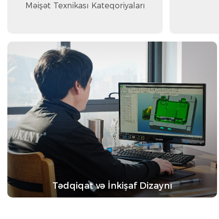
Məişət Texnikası Kateqoriyaları
Tədqiqat və İnkişaf Dizaynı