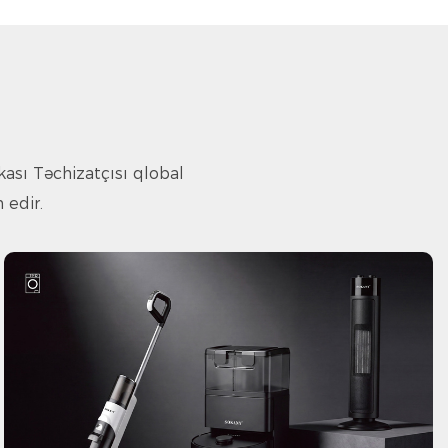
ası Təchizatçısı
qlobal
 edir.