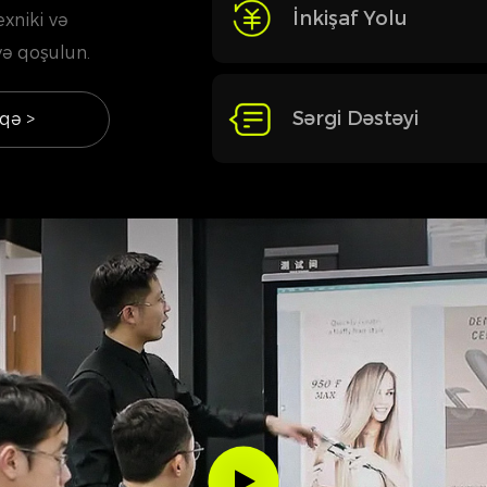
İnkişaf Yolu
xniki və
ə qoşulun.
Sərgi Dəstəyi
qə >