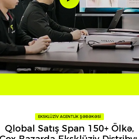
EKSKLÜZIV AGENTLIK ŞƏBƏKƏSI
Qlobal Satış Span 150+ Ölkə,
ox Bazarda Eksklüziv Distribyu