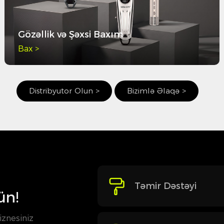
Gözəllik və Şəxsi Baxım
Bax >
Distribyutor Olun >
Bizimlə Əlaqə >
Təmir Dəstəyi
ün!
iznesiniz