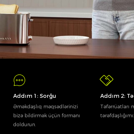
Addım 1: Sorğu
Addım 2: Tə
Əməkdaşlıq məqsədlərinizi
Təfərrüatları 
bizə bildirmək üçün formanı
tərəfdaşlığımı
doldurun.