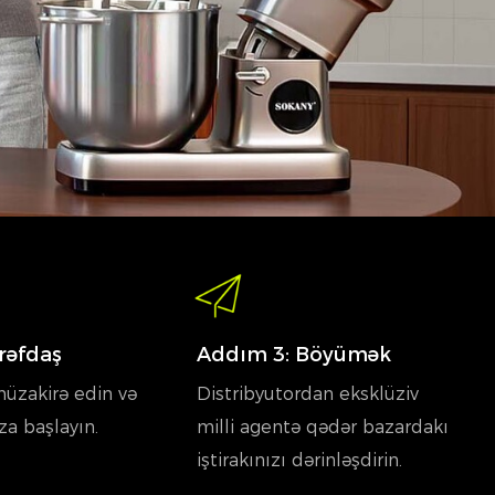
rəfdaş
Addım 3: Böyümək
müzakirə edin və
Distribyutordan eksklüziv
za başlayın.
milli agentə qədər bazardakı
iştirakınızı dərinləşdirin.