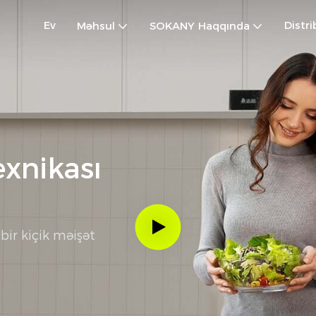
Ev
Distr
Məhsul
SOKANY Haqqında
exnikası
bir kiçik məişət