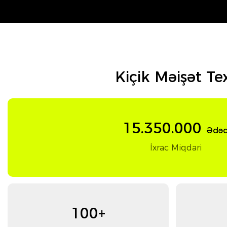
Kiçik Məişət T
15.350.000
Ədə
İxrac Miqdari
100+