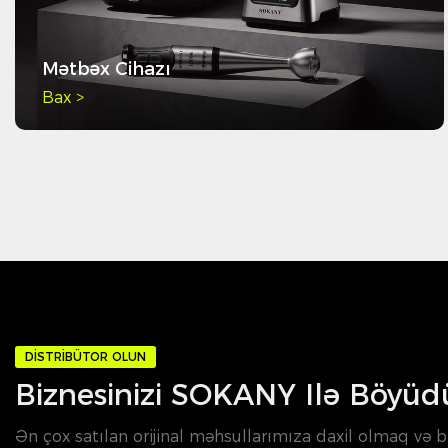
Mətbəx Cihazı
Bax >
DISTRIBÜTOR OLUN
Biznesinizi SOKANY Ilə Böyüd
Ən çox satılan orijinal məhsullarımıza daxil olmaq və b