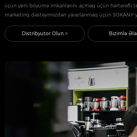
üçün yeni böyümə imkanlarını açmaq üçün hərtərəfli te
marketinq dəstəyimizdən yararlanmaq üçün SOKANY-y
Distribyutor Olun >
Bizimlə Əla