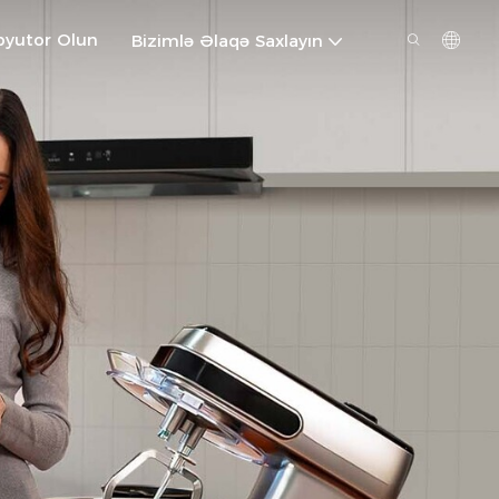
ibyutor Olun
Bizimlə Əlaqə Saxlayın