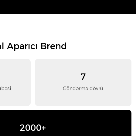
l Aparıcı Brend
7
übəsi
Göndərmə dövrü
2000+