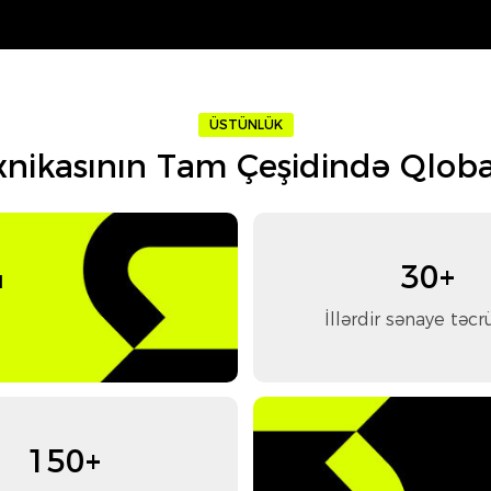
ÜSTÜNLÜK
exnikasının Tam Çeşidində Qloba
30+
d
İllərdir sənaye təcr
150+