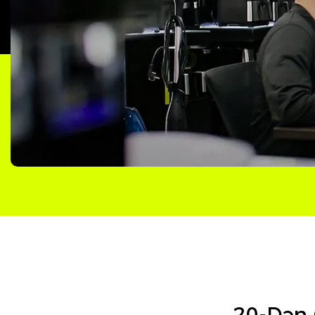
20-Dən Ç