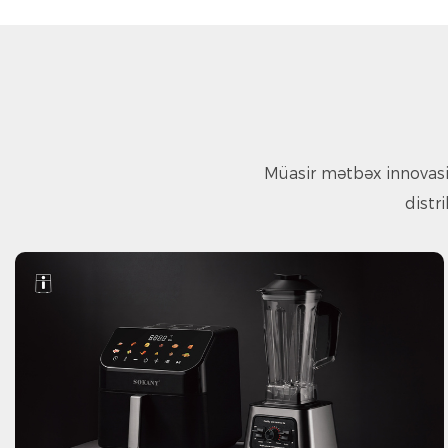
Müasir mətbəx innovasi
distr