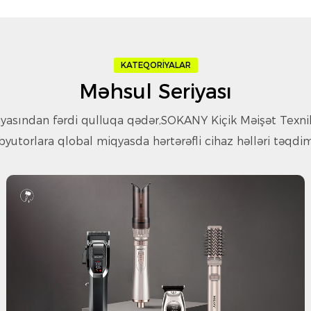
KATEQORIYALAR
Məhsul Seriyası
yasından fərdi qulluqa qədər,
SOKANY Kiçik Məişət Texnik
ibyutorlara qlobal miqyasda hərtərəfli cihaz həlləri təqdim