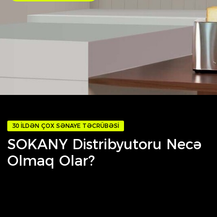
30 ILDƏN ÇOX SƏNAYE TƏCRÜBƏSI
SOKANY Distribyutoru Necə
Olmaq Olar?