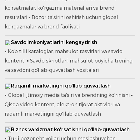
ko'rsatmalar, ko'rgazma materiallari va brend
resurslari ▪ Bozor ta'sirini oshirish uchun global
ko'rgazmalar va brend faoliyati
Savdo imkoniyatlarini kengaytirish
▪ Koʻp tilli kataloglar, mahsulot tasvirlari va savdo
kontenti ▪ Savdo skriptlari, mahsulot boʻyicha trening
va savdoni qoʻllab-quvvatlash vositalari
Raqamli marketingni qo'llab-quvvatlash
▪ Global ijtimoiy media ta'siri va brendning ko'rinishi ▪
Qisqa video kontent, elektron tijorat aktivlari va
raqamli marketingni qo'llab-quvvatlash
Biznes va xizmat ko'rsatishni qo'llab-quvvatlash
▪ Turli bozor ehtiyojlari uchun moslashuvchan