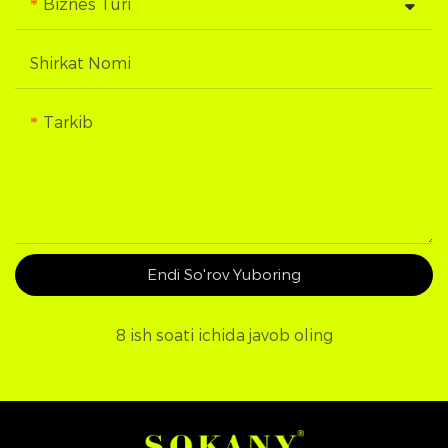
Biznes Turi
Shirkat Nomi
Tarkib
Endi So'rov Yuboring
8 ish soati ichida javob oling