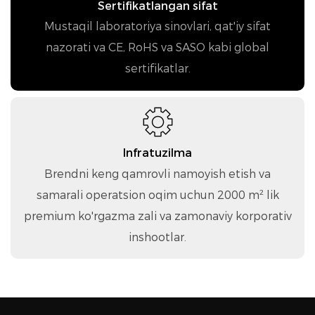
Sertifikatlangan sifat
Mustaqil laboratoriya sinovlari, qat'iy sifat
nazorati va CE, RoHS va SASO kabi global
sertifikatlar.
Infratuzilma
Brendni keng qamrovli namoyish etish va
samarali operatsion oqim uchun 2000 m² lik
premium ko'rgazma zali va zamonaviy korporativ
inshootlar.