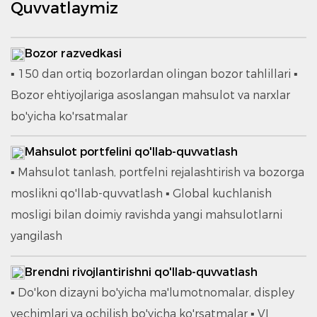
Quvvatlaymiz
Bozor razvedkasi
▪ 150 dan ortiq bozorlardan olingan bozor tahlillari ▪
Bozor ehtiyojlariga asoslangan mahsulot va narxlar
bo'yicha ko'rsatmalar
Mahsulot portfelini qo'llab-quvvatlash
▪ Mahsulot tanlash, portfelni rejalashtirish va bozorga
moslikni qo'llab-quvvatlash ▪ Global kuchlanish
mosligi bilan doimiy ravishda yangi mahsulotlarni
yangilash
Brendni rivojlantirishni qo'llab-quvvatlash
▪ Do'kon dizayni bo'yicha ma'lumotnomalar, displey
yechimlari va ochilish bo'yicha ko'rsatmalar ▪ VI