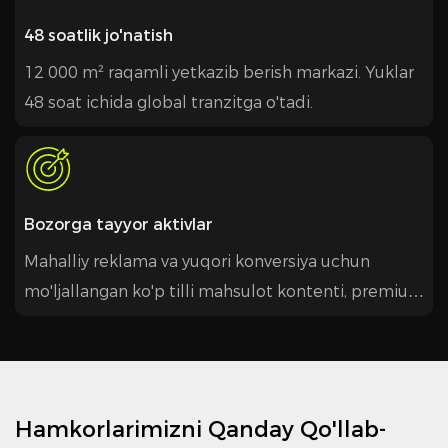
48 soatlik jo'natish
12 000 m² raqamli yetkazib berish markazi. Yuklar
48 soat ichida global tranzitga o'tadi.
Bozorga tayyor aktivlar
Mahalliy reklama va yuqori konversiya uchun
mo'ljallangan ko'p tilli mahsulot kontenti, premium
vizuallar va marketing materiallariga kirish.
Hamkorlarimizni Qanday Qo'llab-