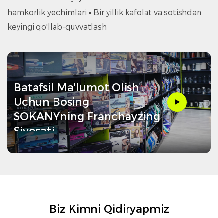
hamkorlik yechimlari ▪ Bir yillik kafolat va sotishdan
keyingi qo'llab-quvvatlash
Batafsil Ma'lumot Olish
Uchun Bosing
SOKANYning Franchayzing
Siyosati
Biz Kimni Qidiryapmiz