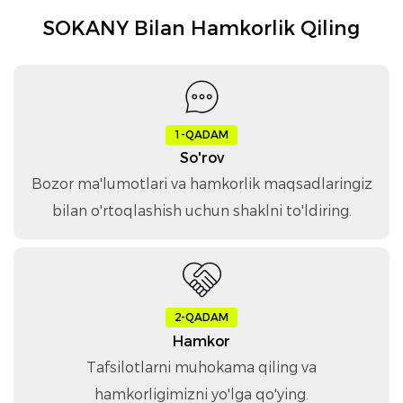
SOKANY Bilan Hamkorlik Qiling
1-QADAM
So'rov
Bozor ma'lumotlari va hamkorlik maqsadlaringiz
bilan o'rtoqlashish uchun shaklni to'ldiring.
2-QADAM
Hamkor
Tafsilotlarni muhokama qiling va
hamkorligimizni yo'lga qo'ying.